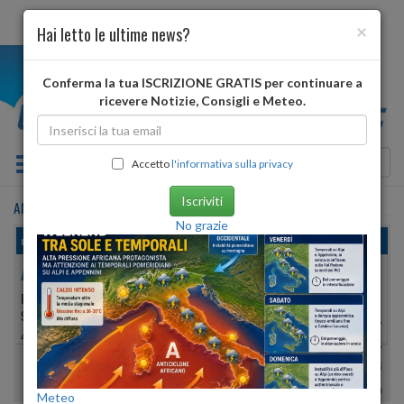
×
Hai letto le ultime news?
i
Conferma la tua ISCRIZIONE GRATIS per continuare a
ricevere Notizie, Consigli e Meteo.
Toggle navigation
Accetto
l'informativa sulla privacy
Iscriviti
ANTRONA SCHIERANCO
•
previsioni meteo
tra 5 giorni
No grazie
martedì, 11 agosto 2026
ANTRONA SCHIERANCO
PROVINCIA DI:
VERBANO-CUSIO-OSSOLA
902 METRI S.L.M.
Min:
16°
| Max:
24°
46º 03′ 41″ N
8º 06′ 57″ E
Umidità
50%
-
79%
vento debole
Pioggia:
0 mm
| Neve:
0 mm
Meteo