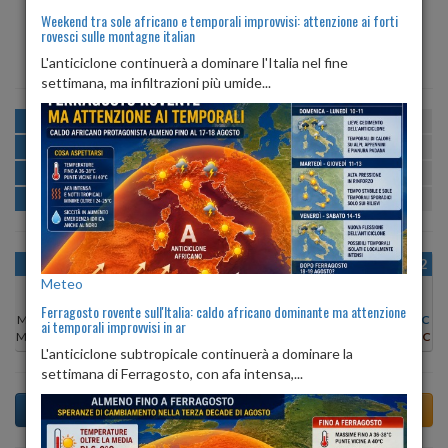
Weekend tra sole africano e temporali improvvisi: attenzione ai forti
rovesci sulle montagne italian
ALBA
TRAMONTO
ore 06:22
ore 20:43
L'anticiclone continuerà a dominare l'Italia nel fine
settimana, ma infiltrazioni più umide...
MATTINA
min:
max:
16º
24º
U
:
50%
-
79%
POMERIGGIO
min:
max:
23º
24º
U
:
49%
-
59%
SERA
min:
max:
18º
23º
U
:
66%
-
90%
NOTTE
min:
max:
16º
19º
U
:
79%
-
81%
OGGI
VEN 07
SAB 08
DOM 09
LUN 10
MAR 11
MER 12
Meteo
Ferragosto rovente sull'Italia: caldo africano dominante ma attenzione
Min:
17°C
Min:
13°C
Min:
13°C
Min:
14°C
Min:
15°C
Min:
16°C
Min:
14°C
ai temporali improvvisi in ar
Max:
23°C
Max:
22°C
Max:
21°C
Max:
22°C
Max:
24°C
Max:
24°C
Max:
23°C
L'anticiclone subtropicale continuerà a dominare la
settimana di Ferragosto, con afa intensa,...