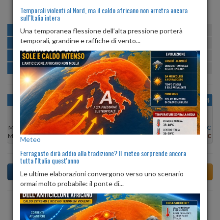
Temporali violenti al Nord, ma il caldo africano non arretra ancora
sull’Italia intera
MATTINA
min:
max:
Una temporanea flessione dell’alta pressione porterà
20º
28º
U
:
43%
-
80%
temporali, grandine e raffiche di vento...
POMERIGGIO
min:
max:
27º
29º
U
:
35%
-
53%
SERA
min:
max:
22º
27º
U
:
71%
-
94%
NOTTE
min:
max:
20º
22º
U
:
82%
-
92%
OGGI
DOM 09
LUN 10
MAR 11
MER 12
GIO 13
VEN 14
Min:
27°C
Min:
28°C
Min:
27°C
Min:
28°C
Min:
29°C
Min:
28°C
Min:
27°C
Max:
30°C
Max:
29°C
Max:
29°C
Max:
29°C
Max:
30°C
Max:
30°C
Max:
29°C
Meteo
Ferragosto dirà addio alla tradizione? Il meteo sorprende ancora
tutta l'Italia quest'anno
Le ultime elaborazioni convergono verso uno scenario
ormai molto probabile: il ponte di...
Previsioni del Tempo a Antrodoco tra 6 giorni