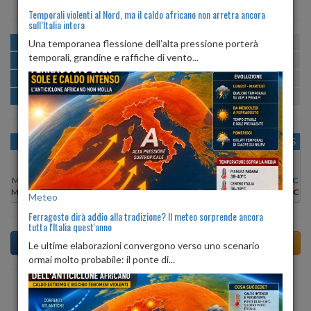
Temporali violenti al Nord, ma il caldo africano non arretra ancora
sull’Italia intera
MATTINA
min:
max:
Una temporanea flessione dell’alta pressione porterà
22º
29º
U
:
45%
-
76%
temporali, grandine e raffiche di vento...
POMERIGGIO
min:
max:
30º
30º
U
:
45%
-
58%
SERA
min:
max:
24º
30º
U
:
65%
-
87%
NOTTE
min:
max:
22º
24º
U
:
78%
-
89%
OGGI
LUN 10
MAR 11
MER 12
GIO 13
VEN 14
SAB 15
Min:
31°C
Min:
30°C
Min:
29°C
Min:
30°C
Min:
31°C
Min:
30°C
Min:
29°C
Max:
32°C
Max:
30°C
Max:
30°C
Max:
30°C
Max:
31°C
Max:
30°C
Max:
29°C
Meteo
Ferragosto dirà addio alla tradizione? Il meteo sorprende ancora
tutta l'Italia quest'anno
Le ultime elaborazioni convergono verso uno scenario
ormai molto probabile: il ponte di...
Previsioni del Tempo a Antonimina tra 5 giorni