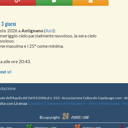
 3 giorni
osto 2026 a
Antignano
(
Asti
):
omeriggio cielo parzialmente nuvoloso, la sera cielo
uvoloso.
come massima e i 25° come minima.
a alle ore 20:43.
imet srl
edazione
nale dell'Aquila del 26/01/2006 al n. 550 - Associazione Culturale Capoluogo.com - 
ita con Licenza
Creative Commons Attribuzione - Non commerciale - Non 
©copyright
PUNTO
24
ORE