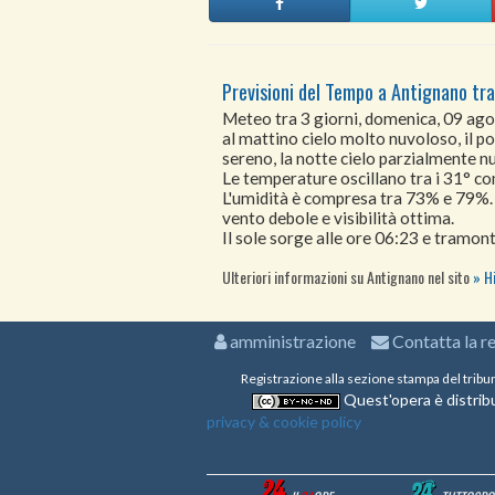
Previsioni del Tempo a Antignano tra
Meteo tra 3 giorni, domenica, 09 ag
al mattino cielo molto nuvoloso, il p
sereno, la notte cielo parzialmente n
Le temperature oscillano tra i 31° 
L'umidità è compresa tra 73% e 79%.
vento debole e visibilità ottima.
Il sole sorge alle ore 06:23 e tramont
Ulteriori informazioni su Antignano nel sito
H
amministrazione
Contatta la r
Registrazione alla sezione stampa del tribu
Quest'opera è distribu
privacy & cookie policy