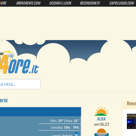
4
ORE
IRRIVERENTE.COM
OCCHIO
AL
LOOK
RECENSIONI.TV
CAPOLUOGO.COM
ilmeteo24ore.it
orni
New
ALBA
Min:
25°
| Max:
31°
ore 06:23
Umidità
73%
-
79%
vento debole