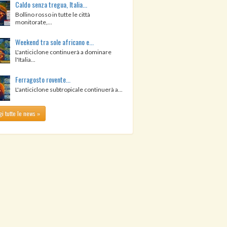
Caldo senza tregua, Italia...
Bollino rosso in tutte le città
monitorate,...
Weekend tra sole africano e...
L'anticiclone continuerà a dominare
l'Italia...
Ferragosto rovente...
L'anticiclone subtropicale continuerà a...
i tutte le news »