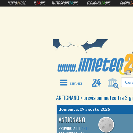
PUNTO
24
ORE
IL
24
ORE
TUTTOSPORT
24
ORE
ECONOMIA
24
ORE
CUCINA
2
Toggle navigation
ANTIGNANO
•
previsioni meteo
tra 3 gi
domenica, 09 agosto 2026
ANTIGNANO
PROVINCIA DI:
ASTI