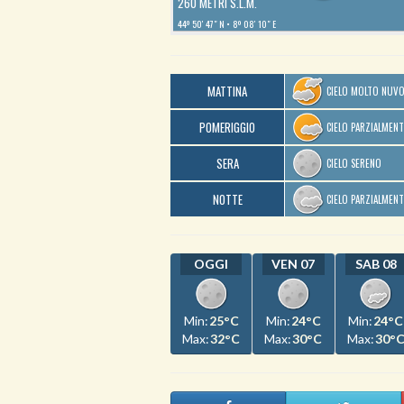
260 METRI S.L.M.
44º 50′ 47″ N
8º 08′ 10″ E
MATTINA
CIELO MOLTO NUV
POMERIGGIO
CIELO PARZIALMEN
SERA
CIELO SERENO
NOTTE
CIELO PARZIALMEN
OGGI
VEN 07
SAB 08
Min:
25°C
Min:
24°C
Min:
24°C
Max:
32°C
Max:
30°C
Max:
30°