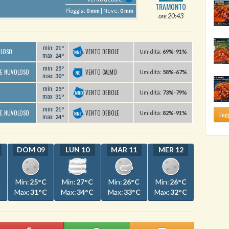
TRAMONTO
Pioggia:
0 mm
| Neve:
0 mm
ore 20:43
min:
21º
VENTO DEBOLE
OLOSO
U
midità
:
69%
-
91%
max:
24º
min:
25º
VENTO CALMO
TE NUVOLOSO
U
midità
:
58%
-
67%
max:
30º
min:
25º
VENTO DEBOLE
U
midità
:
73%
-
79%
max:
31º
min:
21º
VENTO DEBOLE
TE NUVOLOSO
U
midità
:
82%
-
91%
Legg
max:
24º
DOM 09
LUN 10
MAR 11
MER 12
Min:
25°C
Min:
27°C
Min:
26°C
Min:
26°C
C
Max:
31°C
Max:
34°C
Max:
33°C
Max:
32°C