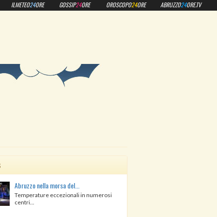
ILMETEO
24
ORE
GOSSIP
24
ORE
OROSCOPO
24
ORE
ABRUZZO
24
ORE.TV
s
Abruzzo nella morsa del...
Temperature eccezionali in numerosi
centri...