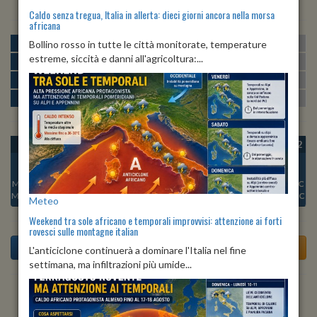
Caldo senza tregua, Italia in allerta: dieci giorni ancora nella morsa
africana
MATTINA
min:
max:
Bollino rosso in tutte le città monitorate, temperature
13º
21º
U
:
55%
-
89%
estreme, siccità e danni all'agricoltura:...
POMERIGGIO
min:
max:
22º
24º
U
:
51%
-
54%
SERA
min:
max:
17º
23º
U
:
57%
-
93%
NOTTE
min:
max:
13º
16º
U
:
89%
-
94%
OGGI
VEN 07
SAB 08
DOM 09
LUN 10
MAR 11
MER 12
Min:
16°C
Min:
17°C
Min:
17°C
Min:
18°C
Min:
19°C
Min:
17°C
Min:
18°C
Max:
22°C
Max:
22°C
Max:
23°C
Max:
23°C
Max:
21°C
Max:
23°C
Max:
23°C
Meteo
Weekend tra sole africano e temporali improvvisi: attenzione ai forti
rovesci sulle montagne italian
L'anticiclone continuerà a dominare l'Italia nel fine
settimana, ma infiltrazioni più umide...
Previsioni del Tempo a Antey-Saint-Andrè di dopodomani