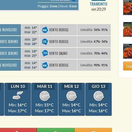
TRAMONTO
Pioggia:
0 mm
| Neve:
0 mm
ore 20:29
min:
14º
VENTO DEBOLE
TE NUVOLOSO
U
midità
:
56%
-
91%
max:
22º
min:
23º
VENTO DEBOLE
MENTE SERENO
U
midità
:
47%
-
54%
max:
24º
min:
18º
VENTO CALMO
MENTE SERENO
U
midità
:
70%
-
84%
max:
25º
min:
14º
VENTO DEBOLE
TE NUVOLOSO
U
midità
:
90%
-
91%
Legg
max:
16º
LUN 10
MAR 11
MER 12
GIO 13
Min:
16°C
Min:
15°C
Min:
14°C
Min:
14°C
C
Max:
17°C
Max:
17°C
Max:
16°C
Max:
16°C