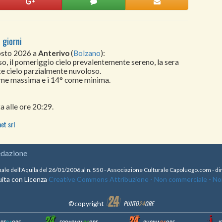
 giorni
gosto 2026 a
Anterivo
(
Bolzano
):
so, il pomeriggio cielo prevalentemente sereno, la sera
te cielo parzialmente nuvoloso.
come massima e i 14° come minima.
a alle ore 20:29.
et srl
edazione
nale dell'Aquila del 26/01/2006 al n. 550 - Associazione Culturale Capoluogo.com - 
ita con Licenza
Creative Commons Attribuzione - Non commerciale - Non 
©copyright
PUNTO
24
ORE