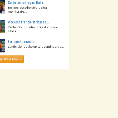
Caldo senza tregua, Italia...
Bollino rosso in tutte le città
monitorate,...
Weekend tra sole africano e...
L'anticiclone continuerà a dominare
l'Italia...
Ferragosto rovente...
L'anticiclone subtropicale continuerà a...
i tutte le news »