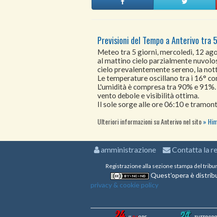
Previsioni del Tempo a Anterivo tra 5
Meteo tra 5 giorni, mercoledì, 12 a
al mattino cielo parzialmente nuvolo
cielo prevalentemente sereno, la not
Le temperature oscillano tra i 16° 
L'umidità è compresa tra 90% e 91%.
vento debole e visibilità ottima.
Il sole sorge alle ore 06:10 e tramont
Ulteriori informazioni su Anterivo nel sito
Him
amministrazione
Contatta la r
Registrazione alla sezione stampa del tribu
Quest'opera è distribu
privacy & cookie policy