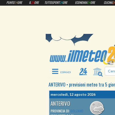
PUNTO
24
ORE
IL
24
ORE
TUTTOSPORT
24
ORE
ECONOMIA
24
ORE
CUCINA
2
Toggle navigation
ANTERIVO
•
previsioni meteo
tra 5 gio
mercoledì, 12 agosto 2026
ANTERIVO
PROVINCIA DI:
BOLZANO