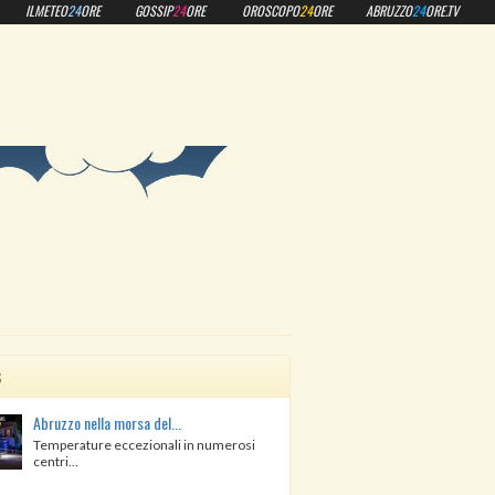
ILMETEO
24
ORE
GOSSIP
24
ORE
OROSCOPO
24
ORE
ABRUZZO
24
ORE.TV
s
Abruzzo nella morsa del...
Temperature eccezionali in numerosi
centri...