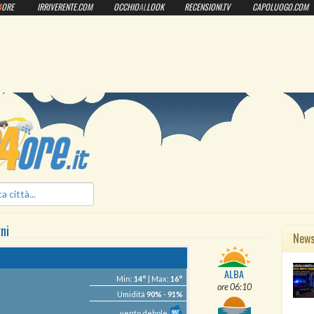
4
ORE
IRRIVERENTE.COM
OCCHIO
AL
LOOK
RECENSIONI.TV
CAPOLUOGO.COM
ilmeteo24ore.it
rni
New
ALBA
Min:
14°
| Max:
16°
ore 06:10
Umidità
90%
-
91%
vento debole