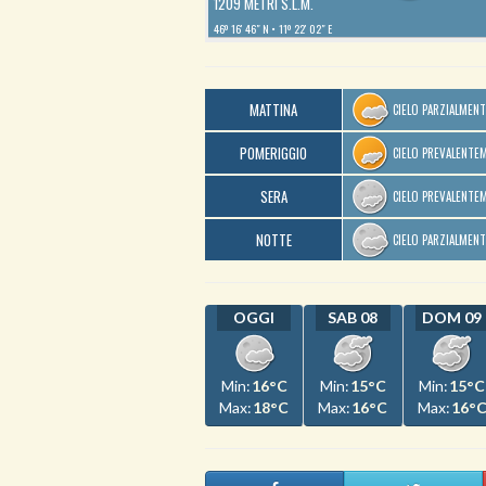
1209 METRI S.L.M.
46º 16′ 46″ N
11º 22′ 02″ E
MATTINA
CIELO PARZIALMEN
POMERIGGIO
CIELO PREVALENTE
SERA
CIELO PREVALENTE
NOTTE
CIELO PARZIALMEN
OGGI
SAB 08
DOM 09
Min:
16°C
Min:
15°C
Min:
15°C
Max:
18°C
Max:
16°C
Max:
16°