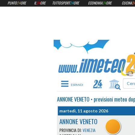
PUNTO
24
ORE
IL
24
ORE
TUTTOSPORT
24
ORE
ECONOMIA
24
ORE
CUCINA
2
Toggle navigation
ANNONE VENETO
•
previsioni meteo
do
martedì, 11 agosto 2026
ANNONE VENETO
PROVINCIA DI:
VENEZIA