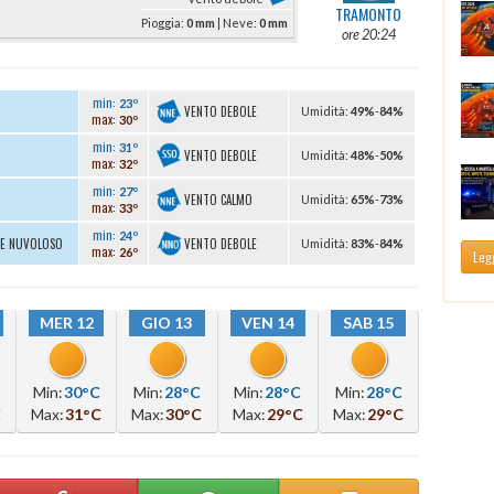
TRAMONTO
Pioggia:
0 mm
| Neve:
0 mm
ore 20:24
min:
23º
VENTO DEBOLE
U
midità
:
49%
-
84%
max:
30º
min:
31º
VENTO DEBOLE
U
midità
:
48%
-
50%
max:
32º
min:
27º
VENTO CALMO
U
midità
:
65%
-
73%
max:
33º
min:
24º
VENTO DEBOLE
TE NUVOLOSO
U
midità
:
83%
-
84%
max:
26º
Legg
MER 12
GIO 13
VEN 14
SAB 15
Min:
30°C
Min:
28°C
Min:
28°C
Min:
28°C
C
Max:
31°C
Max:
30°C
Max:
29°C
Max:
29°C