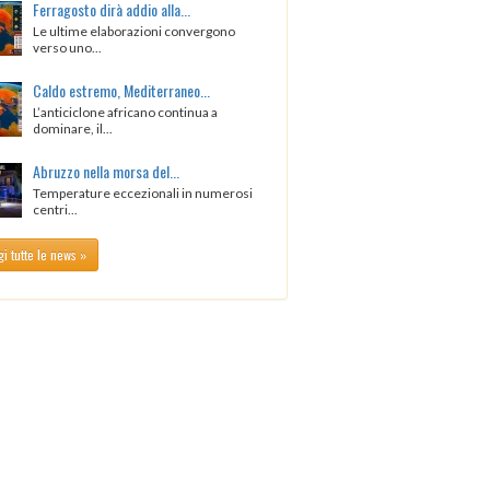
Ferragosto dirà addio alla...
Le ultime elaborazioni convergono
verso uno...
Caldo estremo, Mediterraneo...
L’anticiclone africano continua a
dominare, il...
Abruzzo nella morsa del...
Temperature eccezionali in numerosi
centri...
i tutte le news »