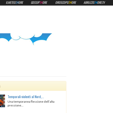
ILMETEO
24
ORE
GOSSIP
24
ORE
OROSCOPO
24
ORE
ABRUZZO
24
ORE.TV
s
Temporali violenti al Nord,...
Una temporanea flessione dell’alta
pressione...