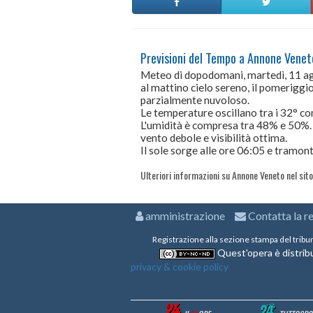
Previsioni del Tempo a Annone Vene
Meteo di dopodomani, martedì, 11 a
al mattino cielo sereno, il pomeriggio 
parzialmente nuvoloso.
Le temperature oscillano tra i 32° 
L'umidità è compresa tra 48% e 50%.
vento debole e visibilità ottima.
Il sole sorge alle ore 06:05 e tramont
Ulteriori informazioni su Annone Veneto nel sit
amministrazione
Contatta la r
Registrazione alla sezione stampa del tribu
Quest'opera è distribu
privacy & cookie policy