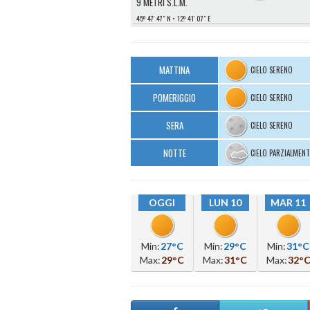
9 METRI S.L.M.
45º 47′ 47″ N
12º 41′ 07″ E
MATTINA
CIELO SERENO
POMERIGGIO
CIELO SERENO
SERA
CIELO SERENO
NOTTE
CIELO PARZIALMEN
OGGI
LUN 10
MAR 11
Min:
27°C
Min:
29°C
Min:
31°C
Max:
29°C
Max:
31°C
Max:
32°