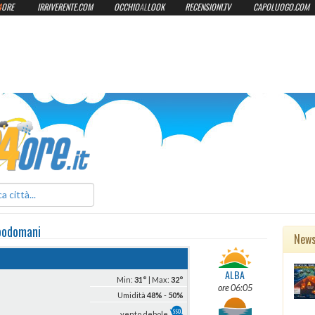
4
ORE
IRRIVERENTE.COM
OCCHIO
AL
LOOK
RECENSIONI.TV
CAPOLUOGO.COM
ilmeteo24ore.it
podomani
New
ALBA
Min:
31°
| Max:
32°
ore 06:05
Umidità
48%
-
50%
vento debole