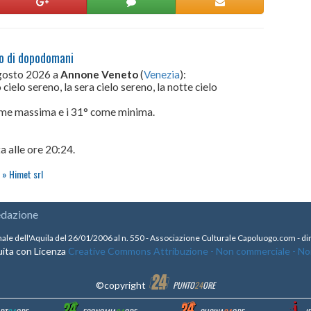
to di dopodomani
gosto 2026 a
Annone Veneto
(
Venezia
):
cielo sereno, la sera cielo sereno, la notte cielo
come massima e i 31° come minima.
a alle ore 20:24.
o
Himet srl
edazione
nale dell'Aquila del 26/01/2006 al n. 550 - Associazione Culturale Capoluogo.com - 
ita con Licenza
Creative Commons Attribuzione - Non commerciale - Non 
©copyright
PUNTO
24
ORE