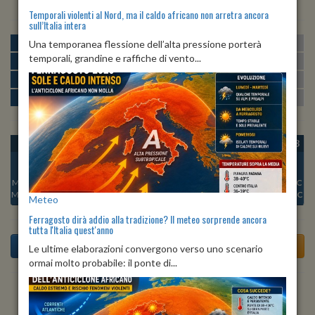
Temporali violenti al Nord, ma il caldo africano non arretra ancora
sull’Italia intera
MATTINA
min:
max:
Una temporanea flessione dell’alta pressione porterà
23º
30º
U
:
54%
-
91%
temporali, grandine e raffiche di vento...
POMERIGGIO
min:
max:
31º
33º
U
:
47%
-
59%
SERA
min:
max:
26º
32º
U
:
65%
-
81%
NOTTE
min:
max:
23º
26º
U
:
75%
-
90%
OGGI
SAB 08
DOM 09
LUN 10
MAR 11
MER 12
GIO 13
Min:
26°C
Min:
26°C
Min:
26°C
Min:
26°C
Min:
27°C
Min:
26°C
Min:
26°C
Max:
35°C
Max:
32°C
Max:
33°C
Max:
34°C
Max:
36°C
Max:
35°C
Max:
31°C
Meteo
Ferragosto dirà addio alla tradizione? Il meteo sorprende ancora
tutta l'Italia quest'anno
Le ultime elaborazioni convergono verso uno scenario
ormai molto probabile: il ponte di...
Previsioni del Tempo a Anguillara Sabazia di domani