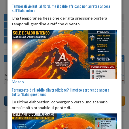
Temporali violenti al Nord, ma il caldo africano non arretra ancora
sull’Italia intera
MATTINA
min:
max:
Una temporanea flessione dell’alta pressione porterà
19º
21º
U
:
86%
-
94%
temporali, grandine e raffiche di vento...
POMERIGGIO
min:
max:
22º
24º
U
:
72%
-
83%
SERA
min:
max:
20º
24º
U
:
77%
-
93%
NOTTE
min:
max:
19º
20º
U
:
86%
-
94%
OGGI
LUN 10
MAR 11
MER 12
GIO 13
VEN 14
SAB 15
Min:
25°C
Min:
28°C
Min:
27°C
Min:
25°C
Min:
25°C
Min:
23°C
Min:
22°C
Max:
26°C
Max:
29°C
Max:
28°C
Max:
27°C
Max:
26°C
Max:
25°C
Max:
24°C
Meteo
Ferragosto dirà addio alla tradizione? Il meteo sorprende ancora
tutta l'Italia quest'anno
Le ultime elaborazioni convergono verso uno scenario
ormai molto probabile: il ponte di...
Previsioni del Tempo a Angrogna tra 6 giorni