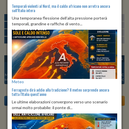
Temporali violenti al Nord, ma il caldo africano non arretra ancora
sull’Italia intera
MATTINA
min:
max:
Una temporanea flessione dell’alta pressione porterà
22º
32º
U
:
61%
-
89%
temporali, grandine e raffiche di vento...
POMERIGGIO
min:
max:
32º
36º
U
:
50%
-
71%
SERA
min:
max:
26º
34º
U
:
75%
-
84%
NOTTE
min:
max:
22º
25º
U
:
87%
-
91%
OGGI
LUN 10
MAR 11
MER 12
GIO 13
VEN 14
SAB 15
Min:
24°C
Min:
23°C
Min:
22°C
Min:
22°C
Min:
22°C
Min:
23°C
Min:
23°C
Max:
26°C
Max:
26°C
Max:
25°C
Max:
25°C
Max:
25°C
Max:
25°C
Max:
25°C
Meteo
Ferragosto dirà addio alla tradizione? Il meteo sorprende ancora
tutta l'Italia quest'anno
Le ultime elaborazioni convergono verso uno scenario
ormai molto probabile: il ponte di...
Previsioni del Tempo a Angri tra 3 giorni