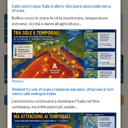
Caldo senza tregua, Italia in allerta: dieci giorni ancora nella morsa
africana
MATTINA
min:
max:
Bollino rosso in tutte le città monitorate, temperature
23º
28º
U
:
57%
-
87%
estreme, siccità e danni all'agricoltura:...
POMERIGGIO
min:
max:
29º
32º
U
:
55%
-
65%
SERA
min:
max:
27º
34º
U
:
73%
-
78%
NOTTE
min:
max:
23º
26º
U
:
77%
-
86%
OGGI
SAB 08
DOM 09
LUN 10
MAR 11
MER 12
GIO 13
Min:
25°C
Min:
23°C
Min:
22°C
Min:
23°C
Min:
24°C
Min:
23°C
Min:
23°C
Max:
26°C
Max:
26°C
Max:
25°C
Max:
26°C
Max:
26°C
Max:
27°C
Max:
27°C
Meteo
Weekend tra sole africano e temporali improvvisi: attenzione ai forti
rovesci sulle montagne italian
L'anticiclone continuerà a dominare l'Italia nel fine
settimana, ma infiltrazioni più umide...
Previsioni del Tempo a Angiari tra 3 giorni