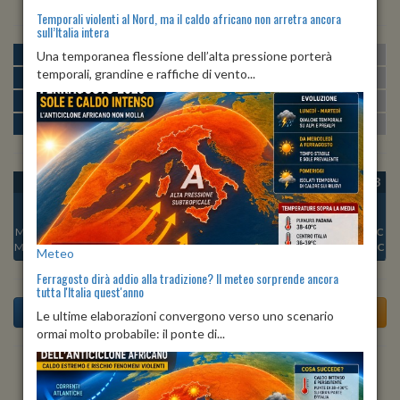
Temporali violenti al Nord, ma il caldo africano non arretra ancora
sull’Italia intera
MATTINA
min:
max:
Una temporanea flessione dell’alta pressione porterà
15º
22º
U
:
53%
-
80%
temporali, grandine e raffiche di vento...
POMERIGGIO
min:
max:
22º
24º
U
:
55%
-
65%
SERA
min:
max:
20º
25º
U
:
77%
-
84%
NOTTE
min:
max:
15º
18º
U
:
79%
-
85%
OGGI
SAB 08
DOM 09
LUN 10
MAR 11
MER 12
GIO 13
Min:
20°C
Min:
19°C
Min:
20°C
Min:
22°C
Min:
21°C
Min:
21°C
Min:
20°C
Max:
25°C
Max:
24°C
Max:
25°C
Max:
27°C
Max:
27°C
Max:
25°C
Max:
27°C
Meteo
Ferragosto dirà addio alla tradizione? Il meteo sorprende ancora
tutta l'Italia quest'anno
Le ultime elaborazioni convergono verso uno scenario
ormai molto probabile: il ponte di...
Previsioni del Tempo a Andrate di dopodomani