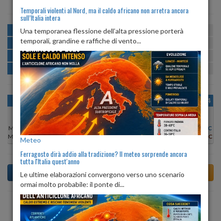
Temporali violenti al Nord, ma il caldo africano non arretra ancora
sull’Italia intera
MATTINA
min:
max:
Una temporanea flessione dell’alta pressione porterà
25º
30º
U
:
60%
-
81%
temporali, grandine e raffiche di vento...
POMERIGGIO
min:
max:
30º
31º
U
:
60%
-
79%
SERA
min:
max:
25º
30º
U
:
78%
-
83%
NOTTE
min:
max:
25º
26º
U
:
78%
-
83%
OGGI
DOM 09
LUN 10
MAR 11
MER 12
GIO 13
VEN 14
Min:
30°C
Min:
30°C
Min:
29°C
Min:
29°C
Min:
30°C
Min:
30°C
Min:
30°C
Max:
33°C
Max:
31°C
Max:
31°C
Max:
31°C
Max:
32°C
Max:
32°C
Max:
31°C
Meteo
Ferragosto dirà addio alla tradizione? Il meteo sorprende ancora
tutta l'Italia quest'anno
Le ultime elaborazioni convergono verso uno scenario
ormai molto probabile: il ponte di...
Previsioni del Tempo a Andrano di domani