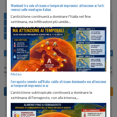
Weekend tra sole africano e temporali improvvisi: attenzione ai forti
rovesci sulle montagne italian
MATTINA
min:
max:
L'anticiclone continuerà a dominare l'Italia nel fine
21º
28º
U
:
64%
-
81%
settimana, ma infiltrazioni più umide...
POMERIGGIO
min:
max:
29º
31º
U
:
61%
-
80%
SERA
min:
max:
24º
30º
U
:
80%
-
89%
NOTTE
min:
max:
21º
23º
U
:
83%
-
93%
OGGI
VEN 07
SAB 08
DOM 09
LUN 10
MAR 11
MER 12
Min:
21°C
Min:
23°C
Min:
20°C
Min:
21°C
Min:
21°C
Min:
21°C
Min:
21°C
Max:
29°C
Max:
29°C
Max:
28°C
Max:
28°C
Max:
28°C
Max:
28°C
Max:
28°C
Meteo
Ferragosto rovente sull'Italia: caldo africano dominante ma attenzione
ai temporali improvvisi in ar
L'anticiclone subtropicale continuerà a dominare la
settimana di Ferragosto, con afa intensa,...
Previsioni del Tempo a Ancarano tra 4 giorni