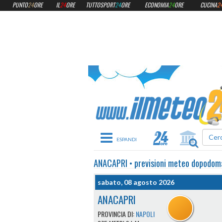
PUNTO
24
ORE
IL
24
ORE
TUTTOSPORT
24
ORE
ECONOMIA
24
ORE
CUCINA
2
Toggle navigation
ANACAPRI
•
previsioni meteo
dopodom
sabato, 08 agosto 2026
ANACAPRI
PROVINCIA DI:
NAPOLI