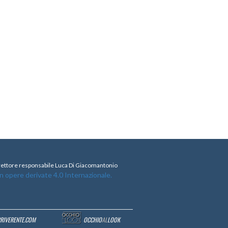
direttore responsabile Luca Di Giacomantonio
opere derivate 4.0 Internazionale.
RRIVERENTE.COM
OCCHIO
AL
LOOK