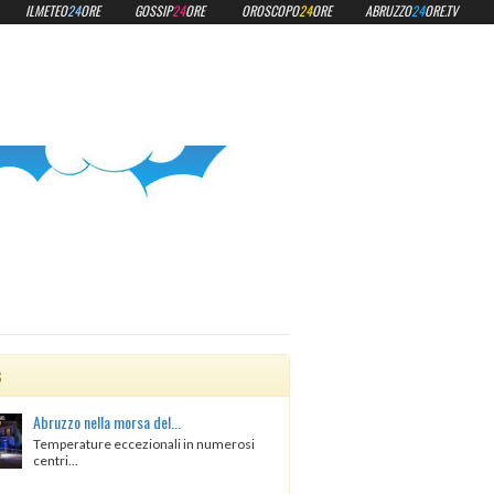
ILMETEO
24
ORE
GOSSIP
24
ORE
OROSCOPO
24
ORE
ABRUZZO
24
ORE.TV
s
Abruzzo nella morsa del...
Temperature eccezionali in numerosi
centri...