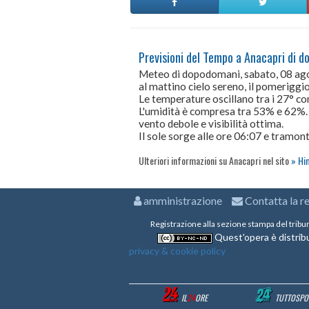
Previsioni del Tempo a Anacapri di 
Meteo di dopodomani, sabato, 08 a
al mattino cielo sereno, il pomeriggio 
Le temperature oscillano tra i 27° 
L'umidità è compresa tra 53% e 62%.
vento debole e visibilità ottima.
Il sole sorge alle ore 06:07 e tramont
Ulteriori informazioni su Anacapri nel sito
Hi
amministrazione
Contatta la r
Registrazione alla sezione stampa del tribu
Quest'opera è distribu
privacy & cookie policy
IL
24
ORE
TUTTOSPO