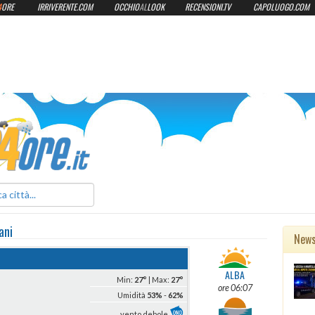
4
ORE
IRRIVERENTE.COM
OCCHIO
AL
LOOK
RECENSIONI.TV
CAPOLUOGO.COM
ilmeteo24ore.it
ani
New
ALBA
Min:
27°
| Max:
27°
ore 06:07
Umidità
53%
-
62%
vento debole