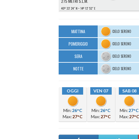
275 METRI S.L.M.
40º 33′ 24″ N
14º 12′ 52″ E
MATTINA
CIELO SERENO
POMERIGGIO
CIELO SERENO
SERA
CIELO SERENO
NOTTE
CIELO SERENO
OGGI
VEN 07
SAB 08
Min:
26°C
Min:
26°C
Min:
27°C
Max:
27°C
Max:
27°C
Max:
27°