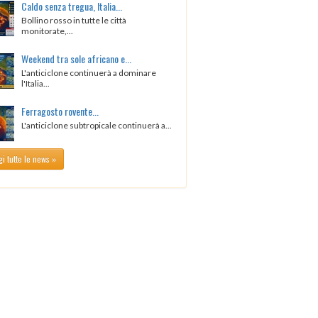
Caldo senza tregua, Italia...
Bollino rosso in tutte le città
monitorate,...
Weekend tra sole africano e...
L'anticiclone continuerà a dominare
l'Italia...
Ferragosto rovente...
L'anticiclone subtropicale continuerà a...
i tutte le news »