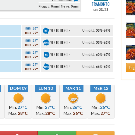
TRAMONTO
Pioggia:
0 mm
| Neve:
0 mm
ore 20:11
min:
26º
VENTO DEBOLE
U
midità
:
53%
-
69%
max:
27º
min:
27º
VENTO DEBOLE
U
midità
:
53%
-
62%
max:
27º
min:
27º
VENTO DEBOLE
U
midità
:
60%
-
67%
max:
27º
min:
27º
VENTO DEBOLE
U
midità
:
66%
-
69%
Legg
max:
27º
DOM 09
LUN 10
MAR 11
MER 12
Min:
27°C
Min:
27°C
Min:
26°C
Min:
26°C
C
Max:
28°C
Max:
28°C
Max:
26°C
Max:
27°C