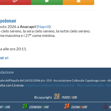
dopodomani
gosto 2026 a
Anacapri
(
Napoli
):
cielo sereno, la sera cielo sereno, la notte cielo sereno.
come massima e i 27° come minima.
a alle ore 20:11.
met srl
edazione
nale dell'Aquila del 26/01/2006 al n. 550 - Associazione Culturale Capoluogo.com - 
ita con Licenza
Creative Commons Attribuzione - Non commerciale - Non 
©copyright
PUNTO
24
ORE
RT
24
ORE
ECONOMIA
24
ORE
CUCINA
24
ORE
I