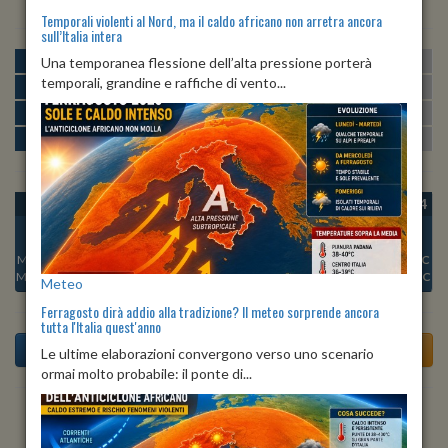
Temporali violenti al Nord, ma il caldo africano non arretra ancora
sull’Italia intera
MATTINA
min:
max:
Una temporanea flessione dell’alta pressione porterà
19º
29º
U
:
44%
-
86%
temporali, grandine e raffiche di vento...
POMERIGGIO
min:
max:
27º
28º
U
:
54%
-
74%
SERA
min:
max:
22º
27º
U
:
79%
-
87%
NOTTE
min:
max:
20º
22º
U
:
86%
-
89%
OGGI
DOM 09
LUN 10
MAR 11
MER 12
GIO 13
VEN 14
Min:
20°C
Min:
17°C
Min:
19°C
Min:
20°C
Min:
19°C
Min:
16°C
Min:
16°C
Max:
20°C
Max:
20°C
Max:
21°C
Max:
22°C
Max:
22°C
Max:
19°C
Max:
19°C
Meteo
Ferragosto dirà addio alla tradizione? Il meteo sorprende ancora
tutta l'Italia quest'anno
Le ultime elaborazioni convergono verso uno scenario
ormai molto probabile: il ponte di...
Previsioni del Tempo a Ampezzo tra 3 giorni