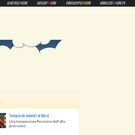
ILMETEO
24
ORE
GOSSIP
24
ORE
OROSCOPO
24
ORE
ABRUZZO
24
ORE.TV
s
Temporali violenti al Nord,...
Una temporanea flessione dell’alta
pressione...