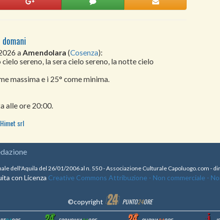
i domani
 2026 a
Amendolara
(
Cosenza
):
cielo sereno, la sera cielo sereno, la notte cielo
come massima e i 25° come minima.
a alle ore 20:00.
Himet srl
edazione
nale dell'Aquila del 26/01/2006 al n. 550 - Associazione Culturale Capoluogo.com - 
ita con Licenza
Creative Commons Attribuzione - Non commerciale - Non 
©copyright
PUNTO
24
ORE