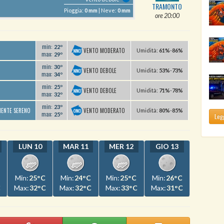
TRAMONTO
Pioggia:
0 mm
| Neve:
0 mm
ore 20:00
min:
22º
VENTO MODERATO
U
midità
:
61%
-
86%
max:
29º
min:
30º
VENTO DEBOLE
U
midità
:
53%
-
73%
max:
34º
min:
25º
VENTO DEBOLE
U
midità
:
71%
-
78%
max:
32º
min:
23º
VENTO MODERATO
MENTE SERENO
U
midità
:
80%
-
85%
max:
25º
Legg
LUN 10
MAR 11
MER 12
GIO 13
Min:
25°C
Min:
24°C
Min:
25°C
Min:
26°C
C
Max:
32°C
Max:
32°C
Max:
33°C
Max:
31°C