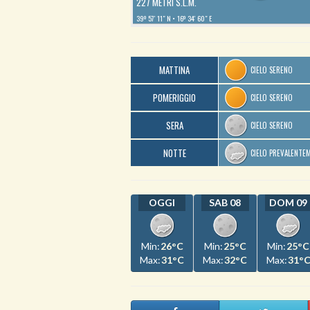
227 METRI S.L.M.
39º 57′ 11″ N
16º 34′ 60″ E
MATTINA
CIELO SERENO
POMERIGGIO
CIELO SERENO
SERA
CIELO SERENO
NOTTE
CIELO PREVALENTE
OGGI
SAB 08
DOM 09
Min:
26°C
Min:
25°C
Min:
25°C
Max:
31°C
Max:
32°C
Max:
31°