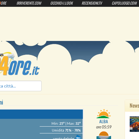
4
ORE
IRRIVERENTE.COM
OCCHIO
AL
LOOK
RECENSIONI.TV
CAPOLUOGO.COM
ilmeteo24ore.it
ni
New
ALBA
Min:
25°
| Max:
32°
ore 05:59
Umidità
71%
-
78%
vento debole