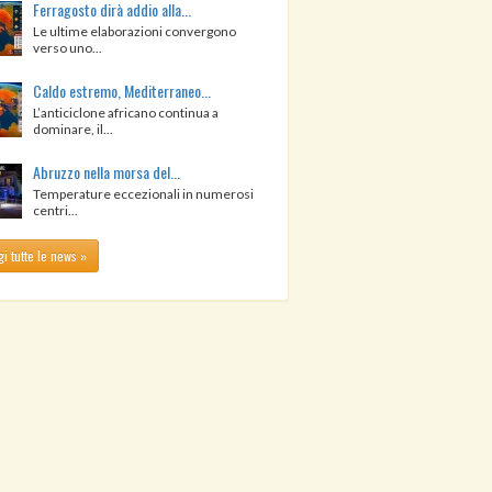
Ferragosto dirà addio alla...
Le ultime elaborazioni convergono
verso uno...
Caldo estremo, Mediterraneo...
L’anticiclone africano continua a
dominare, il...
Abruzzo nella morsa del...
Temperature eccezionali in numerosi
centri...
i tutte le news »