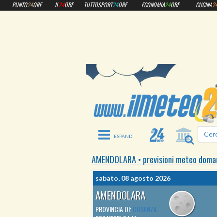
PUNTO
24
ORE
IL
24
ORE
TUTTOSPORT
24
ORE
ECONOMIA
24
ORE
CUCINA
2
Toggle navigation
AMENDOLARA
•
previsioni meteo
doma
sabato, 08 agosto 2026
AMENDOLARA
PROVINCIA DI:
COSENZA