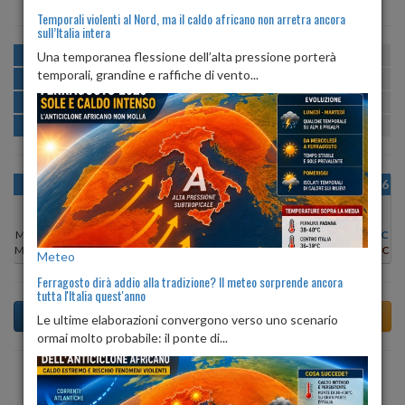
Temporali violenti al Nord, ma il caldo africano non arretra ancora
sull’Italia intera
MATTINA
min:
max:
Una temporanea flessione dell’alta pressione porterà
22º
28º
U
:
52%
-
78%
temporali, grandine e raffiche di vento...
POMERIGGIO
min:
max:
28º
29º
U
:
50%
-
62%
SERA
min:
max:
26º
29º
U
:
71%
-
74%
NOTTE
min:
max:
23º
25º
U
:
78%
-
80%
OGGI
MAR 11
MER 12
GIO 13
VEN 14
SAB 15
DOM 16
Min:
24°C
Min:
24°C
Min:
25°C
Min:
23°C
Min:
22°C
Min:
23°C
Min:
23°C
Max:
29°C
Max:
30°C
Max:
29°C
Max:
28°C
Max:
28°C
Max:
27°C
Max:
27°C
Meteo
Ferragosto dirà addio alla tradizione? Il meteo sorprende ancora
tutta l'Italia quest'anno
Le ultime elaborazioni convergono verso uno scenario
ormai molto probabile: il ponte di...
Previsioni del Tempo a Ameglia tra 4 giorni