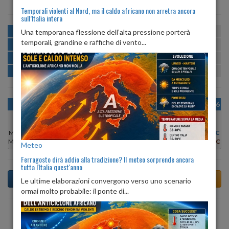
Temporali violenti al Nord, ma il caldo africano non arretra ancora
sull’Italia intera
MATTINA
min:
max:
Una temporanea flessione dell’alta pressione porterà
18º
25º
U
:
54%
-
73%
temporali, grandine e raffiche di vento...
POMERIGGIO
min:
max:
25º
26º
U
:
50%
-
58%
SERA
min:
max:
20º
24º
U
:
67%
-
93%
NOTTE
min:
max:
18º
20º
U
:
70%
-
73%
OGGI
MAR 11
MER 12
GIO 13
VEN 14
SAB 15
DOM 16
Min:
25°C
Min:
25°C
Min:
25°C
Min:
24°C
Min:
24°C
Min:
24°C
Min:
24°C
Max:
26°C
Max:
26°C
Max:
26°C
Max:
25°C
Max:
24°C
Max:
24°C
Max:
25°C
Meteo
Ferragosto dirà addio alla tradizione? Il meteo sorprende ancora
tutta l'Italia quest'anno
Le ultime elaborazioni convergono verso uno scenario
ormai molto probabile: il ponte di...
Previsioni del Tempo a Amatrice di domani