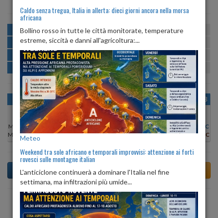
Caldo senza tregua, Italia in allerta: dieci giorni ancora nella morsa
africana
MATTINA
min:
max:
Bollino rosso in tutte le città monitorate, temperature
21º
28º
U
:
54%
-
84%
estreme, siccità e danni all'agricoltura:...
POMERIGGIO
min:
max:
28º
30º
U
:
48%
-
61%
SERA
min:
max:
24º
29º
U
:
82%
-
90%
NOTTE
min:
max:
21º
22º
U
:
81%
-
86%
OGGI
SAB 08
DOM 09
LUN 10
MAR 11
MER 12
GIO 13
Min:
22°C
Min:
21°C
Min:
21°C
Min:
21°C
Min:
21°C
Min:
21°C
Min:
21°C
Max:
27°C
Max:
27°C
Max:
27°C
Max:
26°C
Max:
28°C
Max:
26°C
Max:
26°C
Meteo
Weekend tra sole africano e temporali improvvisi: attenzione ai forti
rovesci sulle montagne italian
L'anticiclone continuerà a dominare l'Italia nel fine
settimana, ma infiltrazioni più umide...
Previsioni del Tempo a Amandola tra 4 giorni