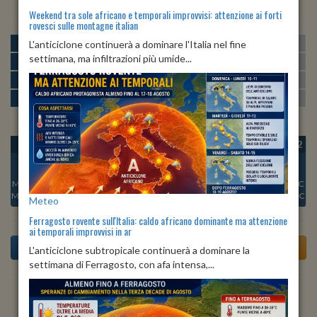
Weekend tra sole africano e temporali improvvisi: attenzione ai forti
rovesci sulle montagne italian
MATTINA
min:
max:
L'anticiclone continuerà a dominare l'Italia nel fine
26º
31º
U
:
48%
-
72%
settimana, ma infiltrazioni più umide...
POMERIGGIO
min:
max:
31º
32º
U
:
50%
-
66%
SERA
min:
max:
28º
32º
U
:
68%
-
75%
NOTTE
min:
max:
26º
27º
U
:
69%
-
78%
OGGI
VEN 07
SAB 08
DOM 09
LUN 10
MAR 11
MER 12
Min:
26°C
Min:
26°C
Min:
25°C
Min:
25°C
Min:
25°C
Min:
25°C
Min:
25°C
Max:
27°C
Max:
28°C
Max:
27°C
Max:
27°C
Max:
27°C
Max:
27°C
Max:
27°C
Meteo
Ferragosto rovente sull'Italia: caldo africano dominante ma attenzione
ai temporali improvvisi in ar
L'anticiclone subtropicale continuerà a dominare la
settimana di Ferragosto, con afa intensa,...
Previsioni del Tempo a Amalfi di oggi