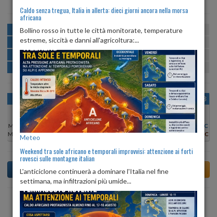
Caldo senza tregua, Italia in allerta: dieci giorni ancora nella morsa
africana
MATTINA
min:
max:
Bollino rosso in tutte le città monitorate, temperature
22º
26º
U
:
64%
-
89%
estreme, siccità e danni all'agricoltura:...
POMERIGGIO
min:
max:
27º
29º
U
:
59%
-
63%
SERA
min:
max:
25º
31º
U
:
65%
-
80%
NOTTE
min:
max:
22º
25º
U
:
78%
-
89%
OGGI
SAB 08
DOM 09
LUN 10
MAR 11
MER 12
GIO 13
Min:
21°C
Min:
22°C
Min:
21°C
Min:
22°C
Min:
22°C
Min:
22°C
Min:
22°C
Max:
27°C
Max:
26°C
Max:
26°C
Max:
26°C
Max:
27°C
Max:
27°C
Max:
26°C
Meteo
Weekend tra sole africano e temporali improvvisi: attenzione ai forti
rovesci sulle montagne italian
L'anticiclone continuerà a dominare l'Italia nel fine
settimana, ma infiltrazioni più umide...
Previsioni del Tempo a Alzano Scrivia di domani