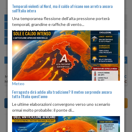
Temporali violenti al Nord, ma il caldo africano non arretra ancora
sull’Italia intera
MATTINA
min:
max:
Una temporanea flessione dell’alta pressione porterà
21º
28º
U
:
59%
-
89%
temporali, grandine e raffiche di vento...
POMERIGGIO
min:
max:
28º
29º
U
:
56%
-
58%
SERA
min:
max:
25º
30º
U
:
67%
-
75%
NOTTE
min:
max:
22º
25º
U
:
81%
-
91%
OGGI
LUN 10
MAR 11
MER 12
GIO 13
VEN 14
SAB 15
Min:
21°C
Min:
22°C
Min:
22°C
Min:
22°C
Min:
21°C
Min:
21°C
Min:
21°C
Max:
27°C
Max:
29°C
Max:
30°C
Max:
28°C
Max:
28°C
Max:
27°C
Max:
27°C
Meteo
Ferragosto dirà addio alla tradizione? Il meteo sorprende ancora
tutta l'Italia quest'anno
Le ultime elaborazioni convergono verso uno scenario
ormai molto probabile: il ponte di...
Previsioni del Tempo a Altivole tra 4 giorni