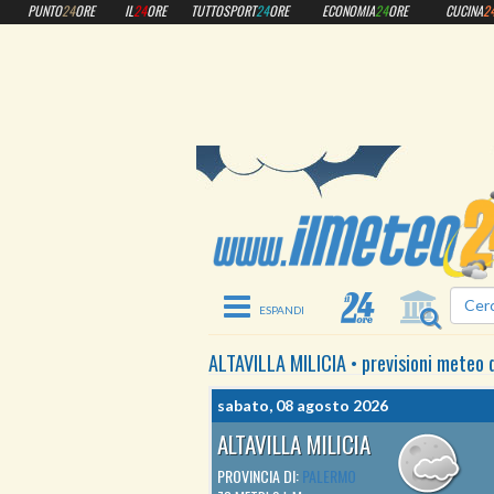
PUNTO
24
ORE
IL
24
ORE
TUTTOSPORT
24
ORE
ECONOMIA
24
ORE
CUCINA
2
Toggle navigation
ALTAVILLA MILICIA
•
previsioni meteo
sabato, 08 agosto 2026
ALTAVILLA MILICIA
PROVINCIA DI:
PALERMO