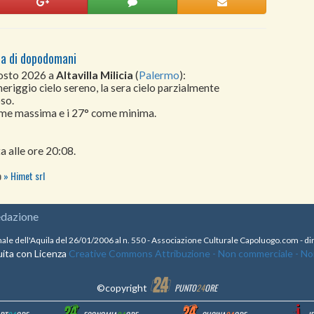
cia di dopodomani
gosto 2026 a
Altavilla Milicia
(
Palermo
):
meriggio cielo sereno, la sera cielo parzialmente
so.
come massima e i 27° come minima.
a alle ore 20:08.
to
Himet srl
edazione
nale dell'Aquila del 26/01/2006 al n. 550 - Associazione Culturale Capoluogo.com - 
ita con Licenza
Creative Commons Attribuzione - Non commerciale - Non 
©copyright
PUNTO
24
ORE