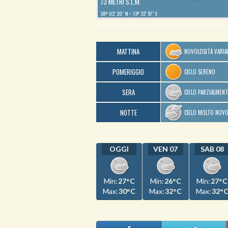
73 METRI S.L.M.
38º 02′ 20″ N
13º 32′ 57″ E
MATTINA
NUVOLOSITÀ VARIA
POMERIGGIO
CIELO SERENO
SERA
CIELO PARZIALMEN
NOTTE
CIELO MOLTO NUV
OGGI
VEN 07
SAB 08
Min:
27°C
Min:
26°C
Min:
27°C
Max:
30°C
Max:
32°C
Max:
32°