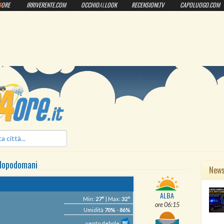
4
ORE
IRRIVERENTE.COM
OCCHIO
AL
LOOK
RECENSIONI.TV
CAPOLUOGO.COM
ilmeteo24ore.it
dopodomani
New
ALBA
Min:
27°
| Max:
32°
ore 06:15
Umidità
70%
-
86%
vento debole