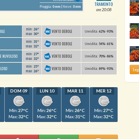
TRAMONTO
Pioggia:
0 mm
| Neve:
0 mm
ore 20:08
min:
26º
VENTO DEBOLE
BILE
U
midità
:
62%
-
93%
max:
30º
min:
31º
VENTO DEBOLE
U
midità
:
54%
-
61%
max:
32º
min:
27º
VENTO DEBOLE
TE NUVOLOSO
U
midità
:
70%
-
86%
max:
32º
min:
25º
VENTO DEBOLE
OLOSO
U
midità
:
89%
-
93%
Legg
max:
26º
DOM 09
LUN 10
MAR 11
MER 12
Min:
27°C
Min:
26°C
Min:
26°C
Min:
27°C
C
Max:
32°C
Max:
32°C
Max:
31°C
Max:
32°C