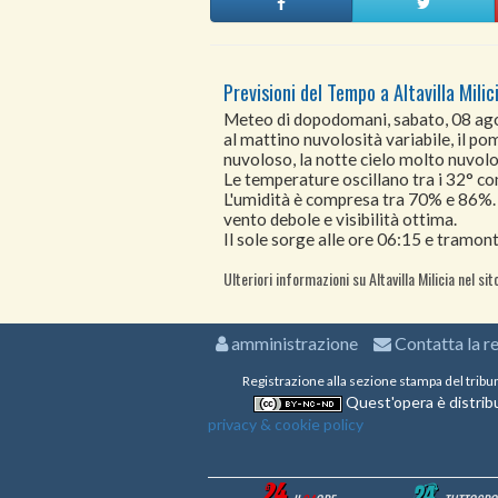
Previsioni del Tempo a Altavilla Mili
Meteo di dopodomani, sabato, 08 a
al mattino nuvolosità variabile, il po
nuvoloso, la notte cielo molto nuvolo
Le temperature oscillano tra i 32° 
L'umidità è compresa tra 70% e 86%.
vento debole e visibilità ottima.
Il sole sorge alle ore 06:15 e tramont
Ulteriori informazioni su Altavilla Milicia nel si
amministrazione
Contatta la r
Registrazione alla sezione stampa del tribu
Quest'opera è distribu
privacy & cookie policy