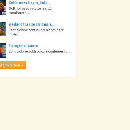
Caldo senza tregua, Italia...
Bollino rosso in tutte le città
monitorate,...
Weekend tra sole africano e...
L'anticiclone continuerà a dominare
l'Italia...
Ferragosto rovente...
L'anticiclone subtropicale continuerà a...
i tutte le news »