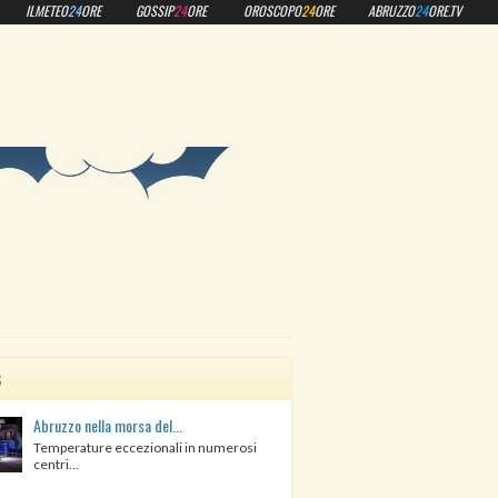
ILMETEO
24
ORE
GOSSIP
24
ORE
OROSCOPO
24
ORE
ABRUZZO
24
ORE.TV
s
Abruzzo nella morsa del...
Temperature eccezionali in numerosi
centri...