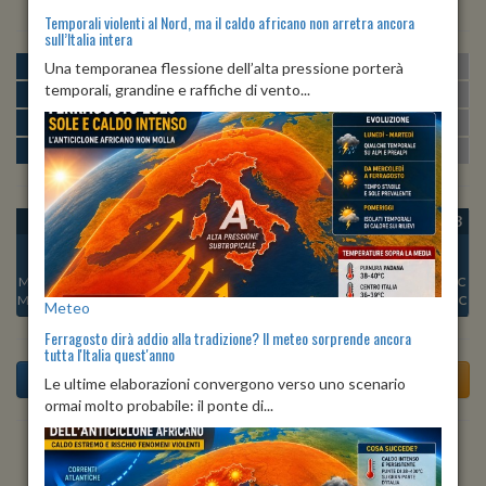
Temporali violenti al Nord, ma il caldo africano non arretra ancora
sull’Italia intera
MATTINA
min:
max:
Una temporanea flessione dell’alta pressione porterà
21º
28º
U
:
50%
-
81%
temporali, grandine e raffiche di vento...
POMERIGGIO
min:
max:
28º
30º
U
:
48%
-
67%
SERA
min:
max:
25º
30º
U
:
70%
-
78%
NOTTE
min:
max:
22º
25º
U
:
80%
-
83%
OGGI
SAB 08
DOM 09
LUN 10
MAR 11
MER 12
GIO 13
Min:
24°C
Min:
23°C
Min:
24°C
Min:
26°C
Min:
25°C
Min:
25°C
Min:
24°C
Max:
28°C
Max:
28°C
Max:
29°C
Max:
32°C
Max:
30°C
Max:
29°C
Max:
30°C
Meteo
Ferragosto dirà addio alla tradizione? Il meteo sorprende ancora
tutta l'Italia quest'anno
Le ultime elaborazioni convergono verso uno scenario
ormai molto probabile: il ponte di...
Previsioni del Tempo a Alpignano tra 4 giorni