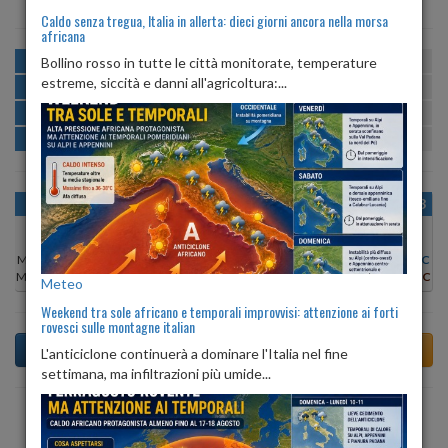
Caldo senza tregua, Italia in allerta: dieci giorni ancora nella morsa
africana
MATTINA
min:
max:
Bollino rosso in tutte le città monitorate, temperature
14º
21º
U
:
62%
-
89%
estreme, siccità e danni all'agricoltura:...
POMERIGGIO
min:
max:
22º
23º
U
:
61%
-
64%
SERA
min:
max:
19º
24º
U
:
66%
-
90%
NOTTE
min:
max:
15º
18º
U
:
88%
-
91%
OGGI
SAB 08
DOM 09
LUN 10
MAR 11
MER 12
GIO 13
Min:
16°C
Min:
14°C
Min:
15°C
Min:
16°C
Min:
17°C
Min:
16°C
Min:
16°C
Max:
22°C
Max:
21°C
Max:
22°C
Max:
24°C
Max:
24°C
Max:
23°C
Max:
23°C
Meteo
Weekend tra sole africano e temporali improvvisi: attenzione ai forti
rovesci sulle montagne italian
L'anticiclone continuerà a dominare l'Italia nel fine
settimana, ma infiltrazioni più umide...
Previsioni del Tempo a Alpette di domani