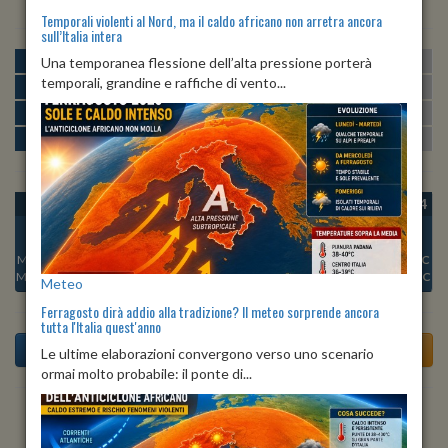
Temporali violenti al Nord, ma il caldo africano non arretra ancora
sull’Italia intera
MATTINA
min:
max:
Una temporanea flessione dell’alta pressione porterà
21º
28º
U
:
62%
-
87%
temporali, grandine e raffiche di vento...
POMERIGGIO
min:
max:
28º
32º
U
:
49%
-
65%
SERA
min:
max:
24º
32º
U
:
65%
-
86%
NOTTE
min:
max:
21º
23º
U
:
88%
-
89%
OGGI
DOM 09
LUN 10
MAR 11
MER 12
GIO 13
VEN 14
Min:
23°C
Min:
24°C
Min:
24°C
Min:
24°C
Min:
25°C
Min:
23°C
Min:
23°C
Max:
29°C
Max:
29°C
Max:
31°C
Max:
32°C
Max:
33°C
Max:
33°C
Max:
31°C
Meteo
Ferragosto dirà addio alla tradizione? Il meteo sorprende ancora
tutta l'Italia quest'anno
Le ultime elaborazioni convergono verso uno scenario
ormai molto probabile: il ponte di...
Previsioni del Tempo a Allerona tra 3 giorni