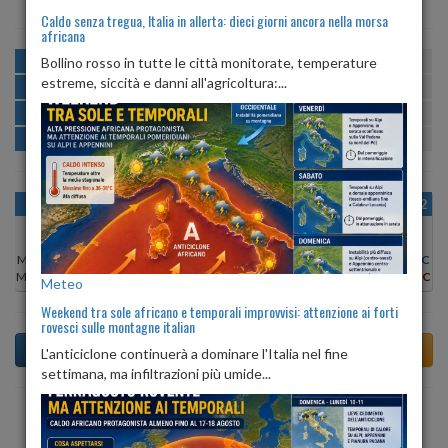
Caldo senza tregua, Italia in allerta: dieci giorni ancora nella morsa
africana
MATTINA
min:
max:
Bollino rosso in tutte le città monitorate, temperature
21º
30º
U
:
60%
-
100%
estreme, siccità e danni all'agricoltura:...
POMERIGGIO
min:
max:
31º
33º
U
:
44%
-
52%
SERA
min:
max:
26º
34º
U
:
59%
-
90%
NOTTE
min:
max:
21º
26º
U
:
94%
-
100%
OGGI
VEN 07
SAB 08
DOM 09
LUN 10
MAR 11
MER 12
Min:
31°C
Min:
31°C
Min:
31°C
Min:
31°C
Min:
33°C
Min:
34°C
Min:
34°C
Max:
33°C
Max:
32°C
Max:
32°C
Max:
34°C
Max:
35°C
Max:
35°C
Max:
35°C
Meteo
Weekend tra sole africano e temporali improvvisi: attenzione ai forti
rovesci sulle montagne italian
L'anticiclone continuerà a dominare l'Italia nel fine
settimana, ma infiltrazioni più umide...
Previsioni del Tempo a Allai di oggi