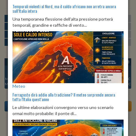
Temporali violenti al Nord, ma il caldo africano non arretra ancora
sull’Italia intera
MATTINA
min:
max:
Una temporanea flessione dell’alta pressione porterà
24º
29º
U
:
56%
-
73%
temporali, grandine e raffiche di vento...
POMERIGGIO
min:
max:
28º
33º
U
:
49%
-
74%
SERA
min:
max:
25º
29º
U
:
67%
-
75%
NOTTE
min:
max:
24º
27º
U
:
68%
-
71%
OGGI
SAB 08
DOM 09
LUN 10
MAR 11
MER 12
GIO 13
Min:
25°C
Min:
25°C
Min:
26°C
Min:
26°C
Min:
25°C
Min:
26°C
Min:
24°C
Max:
29°C
Max:
33°C
Max:
32°C
Max:
31°C
Max:
32°C
Max:
33°C
Max:
32°C
Meteo
Ferragosto dirà addio alla tradizione? Il meteo sorprende ancora
tutta l'Italia quest'anno
Le ultime elaborazioni convergono verso uno scenario
ormai molto probabile: il ponte di...
Previsioni del Tempo a Alife di oggi