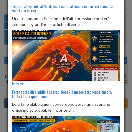
Temporali violenti al Nord, ma il caldo africano non arretra ancora
sull’Italia intera
MATTINA
min:
max:
Una temporanea flessione dell’alta pressione porterà
18º
27º
U
:
56%
-
100%
temporali, grandine e raffiche di vento...
POMERIGGIO
min:
max:
27º
27º
U
:
51%
-
62%
SERA
min:
max:
20º
29º
U
:
72%
-
97%
NOTTE
min:
max:
17º
19º
U
:
97%
-
100%
OGGI
LUN 10
MAR 11
MER 12
GIO 13
VEN 14
SAB 15
Min:
27°C
Min:
28°C
Min:
27°C
Min:
27°C
Min:
27°C
Min:
27°C
Min:
27°C
Max:
30°C
Max:
29°C
Max:
27°C
Max:
27°C
Max:
28°C
Max:
29°C
Max:
29°C
Meteo
Ferragosto dirà addio alla tradizione? Il meteo sorprende ancora
tutta l'Italia quest'anno
Le ultime elaborazioni convergono verso uno scenario
ormai molto probabile: il ponte di...
Previsioni del Tempo a Alia tra 3 giorni