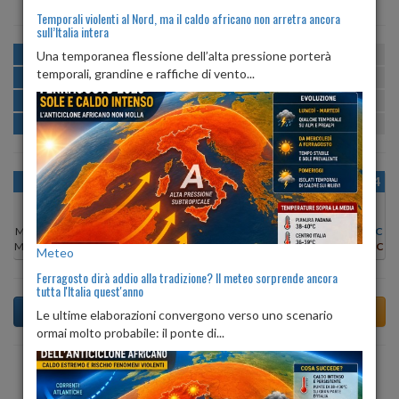
Temporali violenti al Nord, ma il caldo africano non arretra ancora
sull’Italia intera
MATTINA
min:
max:
Una temporanea flessione dell’alta pressione porterà
26º
29º
U
:
73%
-
95%
temporali, grandine e raffiche di vento...
POMERIGGIO
min:
max:
30º
31º
U
:
57%
-
68%
SERA
min:
max:
26º
31º
U
:
72%
-
88%
NOTTE
min:
max:
26º
26º
U
:
94%
-
95%
OGGI
DOM 09
LUN 10
MAR 11
MER 12
GIO 13
VEN 14
Min:
30°C
Min:
30°C
Min:
30°C
Min:
29°C
Min:
29°C
Min:
29°C
Min:
30°C
Max:
31°C
Max:
31°C
Max:
31°C
Max:
30°C
Max:
30°C
Max:
30°C
Max:
31°C
Meteo
Ferragosto dirà addio alla tradizione? Il meteo sorprende ancora
tutta l'Italia quest'anno
Le ultime elaborazioni convergono verso uno scenario
ormai molto probabile: il ponte di...
Previsioni del Tempo a Alì Terme di domani