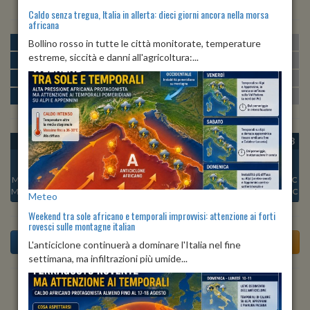
Caldo senza tregua, Italia in allerta: dieci giorni ancora nella morsa
africana
MATTINA
min:
max:
Bollino rosso in tutte le città monitorate, temperature
23º
28º
U
:
58%
-
83%
estreme, siccità e danni all'agricoltura:...
POMERIGGIO
min:
max:
29º
29º
U
:
52%
-
62%
SERA
min:
max:
24º
29º
U
:
69%
-
84%
NOTTE
min:
max:
23º
24º
U
:
78%
-
82%
OGGI
SAB 08
DOM 09
LUN 10
MAR 11
MER 12
GIO 13
Min:
23°C
Min:
24°C
Min:
23°C
Min:
23°C
Min:
23°C
Min:
24°C
Min:
24°C
Max:
24°C
Max:
25°C
Max:
24°C
Max:
24°C
Max:
24°C
Max:
24°C
Max:
24°C
Meteo
Weekend tra sole africano e temporali improvvisi: attenzione ai forti
rovesci sulle montagne italian
L'anticiclone continuerà a dominare l'Italia nel fine
settimana, ma infiltrazioni più umide...
Previsioni del Tempo a Alì tra 3 giorni