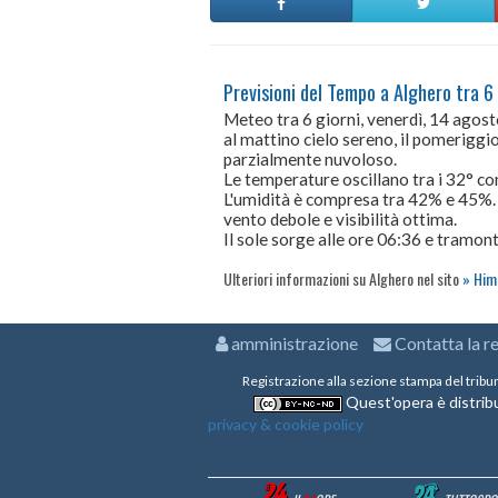
Previsioni del Tempo a Alghero tra 6 
Meteo tra 6 giorni, venerdì, 14 agos
al mattino cielo sereno, il pomeriggio 
parzialmente nuvoloso.
Le temperature oscillano tra i 32° 
L'umidità è compresa tra 42% e 45%.
vento debole e visibilità ottima.
Il sole sorge alle ore 06:36 e tramont
Ulteriori informazioni su Alghero nel sito
Hime
amministrazione
Contatta la r
Registrazione alla sezione stampa del tribu
Quest'opera è distribu
privacy & cookie policy