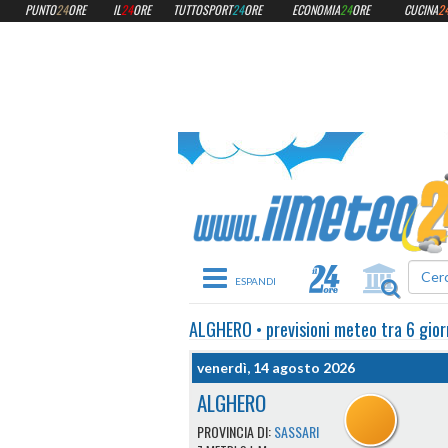
PUNTO
24
ORE
IL
24
ORE
TUTTOSPORT
24
ORE
ECONOMIA
24
ORE
CUCINA
2
Toggle navigation
ALGHERO
•
previsioni meteo
tra 6 gior
venerdì, 14 agosto 2026
ALGHERO
PROVINCIA DI:
SASSARI