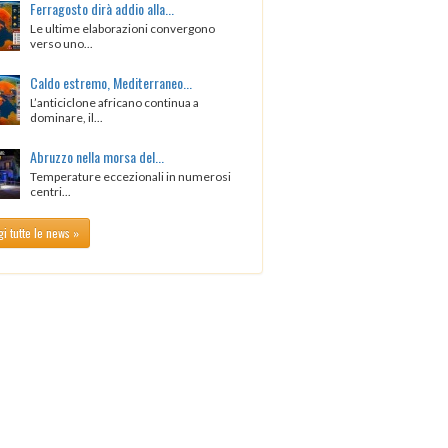
Ferragosto dirà addio alla...
Le ultime elaborazioni convergono
verso uno...
Caldo estremo, Mediterraneo...
L’anticiclone africano continua a
dominare, il...
Abruzzo nella morsa del...
Temperature eccezionali in numerosi
centri...
i tutte le news »