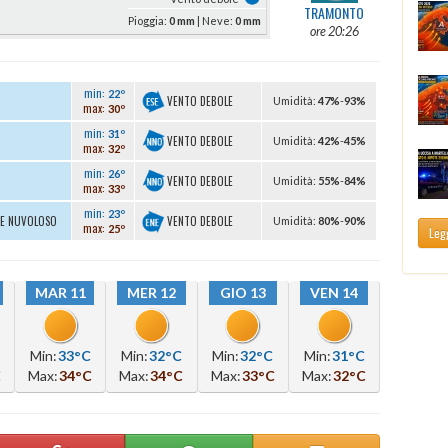
TRAMONTO
Pioggia:
0 mm
| Neve:
0 mm
ore 20:26
min:
22º
VENTO DEBOLE
U
midità
:
47%
-
93%
max:
30º
min:
31º
VENTO DEBOLE
U
midità
:
42%
-
45%
max:
32º
min:
26º
VENTO DEBOLE
U
midità
:
55%
-
84%
max:
33º
min:
23º
VENTO DEBOLE
TE NUVOLOSO
U
midità
:
80%
-
90%
max:
25º
Legg
MAR 11
MER 12
GIO 13
VEN 14
Min:
33°C
Min:
32°C
Min:
32°C
Min:
31°C
C
Max:
34°C
Max:
34°C
Max:
33°C
Max:
32°C