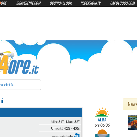
4
ORE
IRRIVERENTE.COM
OCCHIO
AL
LOOK
RECENSIONI.TV
CAPOLUOGO.COM
ilmeteo24ore.it
ni
New
ALBA
Min:
31°
| Max:
32°
ore 06:36
Umidità
42%
-
45%
vento debole