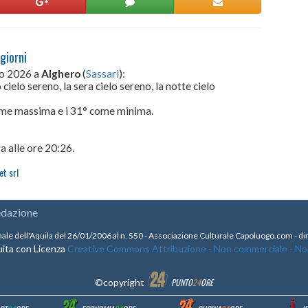
giorni
to 2026 a
Alghero
(
Sassari
):
cielo sereno, la sera cielo sereno, la notte cielo
come massima e i 31° come minima.
a alle ore 20:26.
t srl
edazione
nale dell'Aquila del 26/01/2006 al n. 550 - Associazione Culturale Capoluogo.com - 
ita con Licenza
Creative Commons Attribuzione - Non commerciale - Non 
©copyright
PUNTO
24
ORE