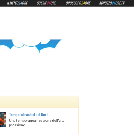
ILMETEO
24
ORE
GOSSIP
24
ORE
OROSCOPO
24
ORE
ABRUZZO
24
ORE.TV
s
Temporali violenti al Nord,...
Una temporanea flessione dell’alta
pressione...