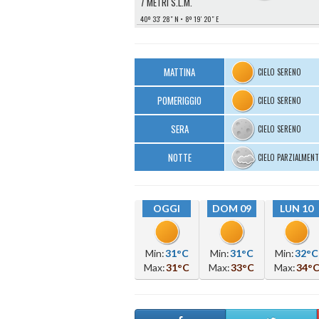
7 METRI S.L.M.
40º 33′ 28″ N
8º 19′ 20″ E
MATTINA
CIELO SERENO
POMERIGGIO
CIELO SERENO
SERA
CIELO SERENO
NOTTE
CIELO PARZIALMEN
OGGI
DOM 09
LUN 10
Min:
31°C
Min:
31°C
Min:
32°C
Max:
31°C
Max:
33°C
Max:
34°