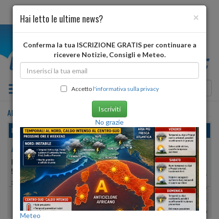
×
Hai letto le ultime news?
i
Conferma la tua ISCRIZIONE GRATIS per continuare a
ricevere Notizie, Consigli e Meteo.
Toggle navigation
Accetto
l'informativa sulla privacy
Iscriviti
ALESSANDRIA DELLA ROCCA
•
previsioni meteo
tra 3 giorni
No grazie
lunedì, 10 agosto 2026
ALESSANDRIA DELLA ROCCA
PROVINCIA DI:
AGRIGENTO
533 METRI S.L.M.
Min:
30°
| Max:
31°
37º 34′ 03″ N
13º 27′ 15″ E
Umidità
39%
-
48%
vento debole
Pioggia:
0 mm
| Neve:
0 mm
Meteo