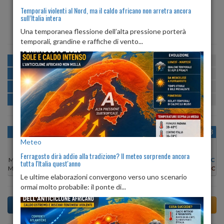
Temporali violenti al Nord, ma il caldo africano non arretra ancora
sull’Italia intera
ALBA
TRAMONTO
ore 06:18
ore 20:05
Una temporanea flessione dell’alta pressione porterà
temporali, grandine e raffiche di vento...
MATTINA
min:
max:
20º
30º
U
:
50%
-
90%
POMERIGGIO
min:
max:
30º
31º
U
:
39%
-
48%
SERA
min:
max:
23º
32º
U
:
63%
-
90%
NOTTE
min:
max:
20º
22º
U
:
88%
-
91%
OGGI
SAB 08
DOM 09
LUN 10
MAR 11
MER 12
GIO 13
Meteo
Ferragosto dirà addio alla tradizione? Il meteo sorprende ancora
Min:
29°C
Min:
29°C
Min:
29°C
Min:
30°C
Min:
29°C
Min:
30°C
Min:
30°C
tutta l'Italia quest'anno
Max:
31°C
Max:
31°C
Max:
30°C
Max:
31°C
Max:
32°C
Max:
33°C
Max:
31°C
Le ultime elaborazioni convergono verso uno scenario
ormai molto probabile: il ponte di...