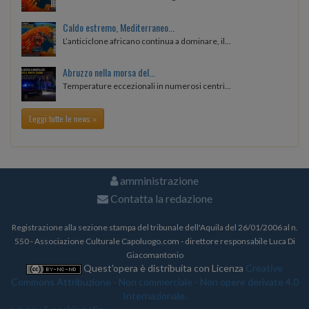
Caldo estremo, Mediterraneo...
L’anticiclone africano continua a dominare, il...
Abruzzo nella morsa del...
Temperature eccezionali in numerosi centri...
Leggi tutte le news »
amministrazione
Contatta la redazione
Registrazione alla sezione stampa del tribunale dell'Aquila del 26/01/2006 al n.
550 - Associazione Culturale Capoluogo.com - direttore responsabile Luca Di
Giacomantonio
Quest'opera è distribuita con Licenza
Creative
Commons Attribuzione - Non commerciale - Non opere derivate 4.0
Internazionale.