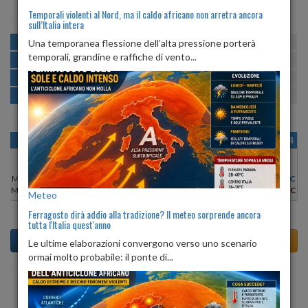
Temporali violenti al Nord, ma il caldo africano non arretra ancora
sull’Italia intera
MATTINA
min:
max:
Una temporanea flessione dell’alta pressione porterà
20º
29º
U
:
47%
-
99%
temporali, grandine e raffiche di vento...
POMERIGGIO
min:
max:
31º
33º
U
:
36%
-
41%
SERA
min:
max:
25º
33º
U
:
44%
-
83%
NOTTE
min:
max:
21º
23º
U
:
99%
-
100%
OGGI
DOM 09
LUN 10
MAR 11
MER 12
GIO 13
VEN 14
Min:
30°C
Min:
31°C
Min:
31°C
Min:
32°C
Min:
33°C
Min:
32°C
Min:
30°C
Max:
32°C
Max:
33°C
Max:
33°C
Max:
34°C
Max:
34°C
Max:
34°C
Max:
32°C
Meteo
Ferragosto dirà addio alla tradizione? Il meteo sorprende ancora
tutta l'Italia quest'anno
Le ultime elaborazioni convergono verso uno scenario
ormai molto probabile: il ponte di...
Previsioni del Tempo a Ales di domani