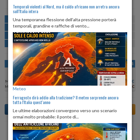
Temporali violenti al Nord, ma il caldo africano non arretra ancora
sull’Italia intera
MATTINA
min:
max:
Una temporanea flessione dell’alta pressione porterà
24º
27º
U
:
72%
-
98%
temporali, grandine e raffiche di vento...
POMERIGGIO
min:
max:
28º
29º
U
:
63%
-
67%
SERA
min:
max:
23º
29º
U
:
80%
-
94%
NOTTE
min:
max:
24º
25º
U
:
97%
-
98%
OGGI
DOM 09
LUN 10
MAR 11
MER 12
GIO 13
VEN 14
Min:
28°C
Min:
28°C
Min:
28°C
Min:
27°C
Min:
27°C
Min:
27°C
Min:
27°C
Max:
28°C
Max:
29°C
Max:
29°C
Max:
28°C
Max:
28°C
Max:
28°C
Max:
29°C
Meteo
Ferragosto dirà addio alla tradizione? Il meteo sorprende ancora
tutta l'Italia quest'anno
Le ultime elaborazioni convergono verso uno scenario
ormai molto probabile: il ponte di...
Previsioni del Tempo a Alcara Li Fusi di domani