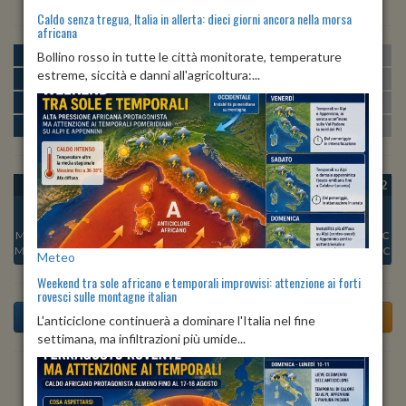
Caldo senza tregua, Italia in allerta: dieci giorni ancora nella morsa
africana
MATTINA
min:
max:
Bollino rosso in tutte le città monitorate, temperature
24º
28º
U
:
68%
-
96%
estreme, siccità e danni all'agricoltura:...
POMERIGGIO
min:
max:
28º
29º
U
:
62%
-
68%
SERA
min:
max:
24º
30º
U
:
74%
-
95%
NOTTE
min:
max:
23º
24º
U
:
97%
-
99%
OGGI
VEN 07
SAB 08
DOM 09
LUN 10
MAR 11
MER 12
Min:
25°C
Min:
24°C
Min:
24°C
Min:
24°C
Min:
24°C
Min:
23°C
Min:
24°C
Max:
31°C
Max:
31°C
Max:
30°C
Max:
31°C
Max:
32°C
Max:
31°C
Max:
31°C
Meteo
Weekend tra sole africano e temporali improvvisi: attenzione ai forti
rovesci sulle montagne italian
L'anticiclone continuerà a dominare l'Italia nel fine
settimana, ma infiltrazioni più umide...
Previsioni del Tempo a Alcamo di dopodomani