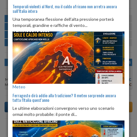
Temporali violenti al Nord, ma il caldo africano non arretra ancora
sull’Italia intera
MATTINA
min:
max:
Una temporanea flessione dell’alta pressione porterà
17º
27º
U
:
57%
-
79%
temporali, grandine e raffiche di vento...
POMERIGGIO
min:
max:
27º
30º
U
:
53%
-
74%
SERA
min:
max:
22º
28º
U
:
75%
-
84%
NOTTE
min:
max:
17º
19º
U
:
77%
-
80%
OGGI
DOM 09
LUN 10
MAR 11
MER 12
GIO 13
VEN 14
Min:
27°C
Min:
26°C
Min:
26°C
Min:
26°C
Min:
27°C
Min:
27°C
Min:
26°C
Max:
30°C
Max:
30°C
Max:
29°C
Max:
29°C
Max:
31°C
Max:
30°C
Max:
28°C
Meteo
Ferragosto dirà addio alla tradizione? Il meteo sorprende ancora
tutta l'Italia quest'anno
Le ultime elaborazioni convergono verso uno scenario
ormai molto probabile: il ponte di...
Previsioni del Tempo a Albidona tra 5 giorni