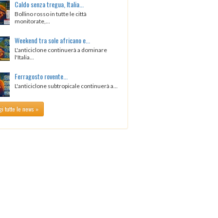
Caldo senza tregua, Italia...
Bollino rosso in tutte le città
monitorate,...
Weekend tra sole africano e...
L'anticiclone continuerà a dominare
l'Italia...
Ferragosto rovente...
L'anticiclone subtropicale continuerà a...
i tutte le news »