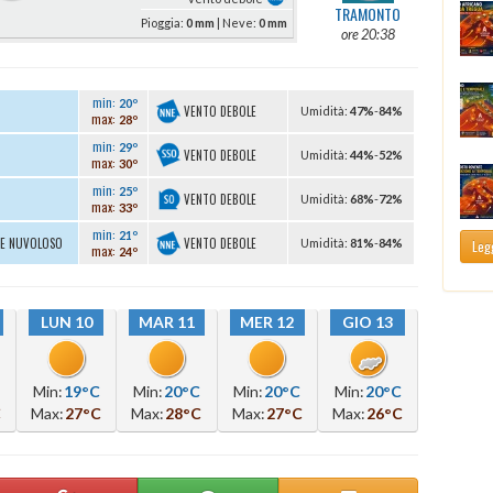
TRAMONTO
Pioggia:
0 mm
| Neve:
0 mm
ore 20:38
min:
20º
VENTO DEBOLE
U
midità
:
47%
-
84%
max:
28º
min:
29º
VENTO DEBOLE
U
midità
:
44%
-
52%
max:
30º
min:
25º
VENTO DEBOLE
U
midità
:
68%
-
72%
max:
33º
min:
21º
VENTO DEBOLE
TE NUVOLOSO
U
midità
:
81%
-
84%
Legg
max:
24º
LUN 10
MAR 11
MER 12
GIO 13
Min:
19°C
Min:
20°C
Min:
20°C
Min:
20°C
C
Max:
27°C
Max:
28°C
Max:
27°C
Max:
26°C