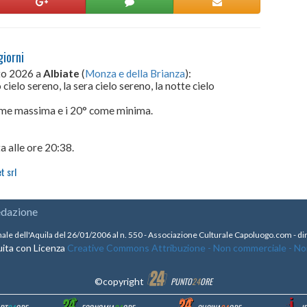
giorni
sto 2026 a
Albiate
(
Monza e della Brianza
):
cielo sereno, la sera cielo sereno, la notte cielo
come massima e i 20° come minima.
a alle ore 20:38.
t srl
edazione
nale dell'Aquila del 26/01/2006 al n. 550 - Associazione Culturale Capoluogo.com - 
ita con Licenza
Creative Commons Attribuzione - Non commerciale - Non 
©copyright
PUNTO
24
ORE