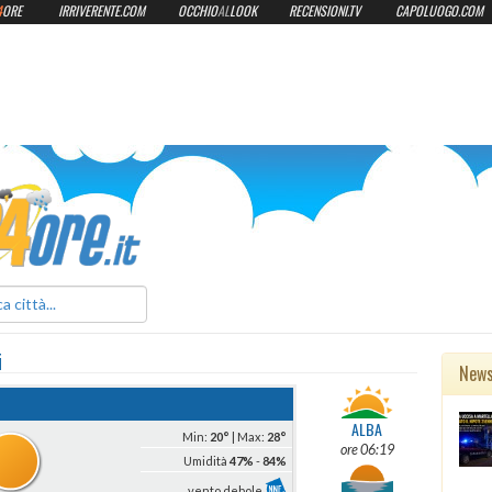
4
ORE
IRRIVERENTE.COM
OCCHIO
AL
LOOK
RECENSIONI.TV
CAPOLUOGO.COM
ilmeteo24ore.it
i
New
ALBA
Min:
20°
| Max:
28°
ore 06:19
Umidità
47%
-
84%
vento debole