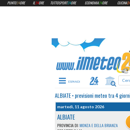
PUNTO
24
ORE
IL
24
ORE
TUTTOSPORT
24
ORE
ECONOMIA
24
ORE
CUCINA
2
Toggle navigation
ALBIATE
•
previsioni meteo
tra 4 giorn
martedì, 11 agosto 2026
ALBIATE
PROVINCIA DI:
MONZA E DELLA BRIANZA