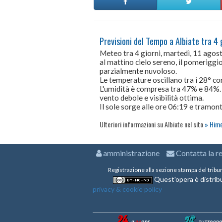
Previsioni del Tempo a Albiate tra 4 
Meteo tra 4 giorni, martedì, 11 ago
al mattino cielo sereno, il pomeriggio 
parzialmente nuvoloso.
Le temperature oscillano tra i 28° 
L'umidità è compresa tra 47% e 84%.
vento debole e visibilità ottima.
Il sole sorge alle ore 06:19 e tramont
Ulteriori informazioni su Albiate nel sito
Hime
amministrazione
Contatta la r
Registrazione alla sezione stampa del tribu
Quest'opera è distribu
privacy & cookie policy