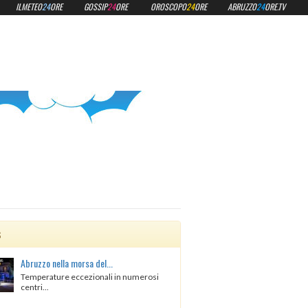
ILMETEO
24
ORE
GOSSIP
24
ORE
OROSCOPO
24
ORE
ABRUZZO
24
ORE.TV
s
Abruzzo nella morsa del...
Temperature eccezionali in numerosi
centri...