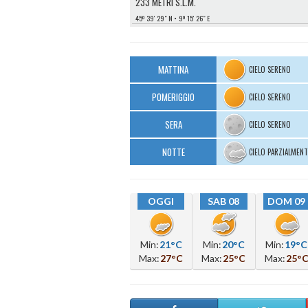
233 METRI S.L.M.
45º 39′ 29″ N
9º 15′ 26″ E
MATTINA
CIELO SERENO
POMERIGGIO
CIELO SERENO
SERA
CIELO SERENO
NOTTE
CIELO PARZIALMEN
OGGI
SAB 08
DOM 09
Min:
21°C
Min:
20°C
Min:
19°C
Max:
27°C
Max:
25°C
Max:
25°