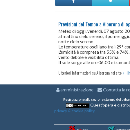
Previsioni del Tempo a Alberona di o
Meteo di oggi, venerdì, 07 agosto 2
al mattino cielo sereno, il pomeriggio
notte cielo sereno.
Le temperature oscillano tra i 29° 
L'umidità è compresa tra 55% e 74%.
vento debole e visibilità ottima.
Il sole sorge alle ore 06:00 e tramont
Ulteriori informazioni su Alberona nel sito
Hi
amministrazione
Contatta la r
Registrazione alla sezione stampa del tribu
Quest'opera è distribu
privacy & cookie policy