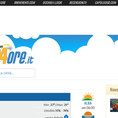
4
ORE
IRRIVERENTE.COM
OCCHIO
AL
LOOK
RECENSIONI.TV
CAPOLUOGO.COM
ilmeteo24ore.it
New
ALBA
Min:
27°
| Max:
29°
ore 06:00
Umidità
55%
-
74%
vento debole