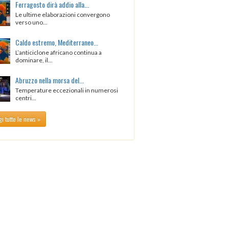
Ferragosto dirà addio alla...
Le ultime elaborazioni convergono
verso uno...
Caldo estremo, Mediterraneo...
L’anticiclone africano continua a
dominare, il...
Abruzzo nella morsa del...
Temperature eccezionali in numerosi
centri...
i tutte le news »