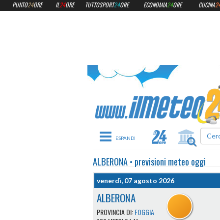
PUNTO
24
ORE
IL
24
ORE
TUTTOSPORT
24
ORE
ECONOMIA
24
ORE
CUCINA
2
Toggle navigation
ALBERONA
•
previsioni meteo
oggi
venerdì, 07 agosto 2026
ALBERONA
PROVINCIA DI:
FOGGIA