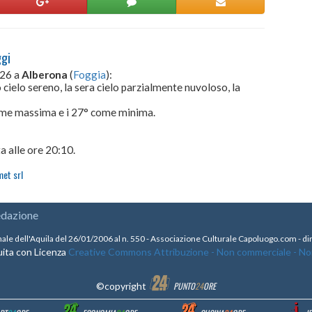
ggi
026 a
Alberona
(
Foggia
):
 cielo sereno, la sera cielo parzialmente nuvoloso, la
come massima e i 27° come minima.
a alle ore 20:10.
met srl
edazione
nale dell'Aquila del 26/01/2006 al n. 550 - Associazione Culturale Capoluogo.com - 
ita con Licenza
Creative Commons Attribuzione - Non commerciale - Non 
©copyright
PUNTO
24
ORE