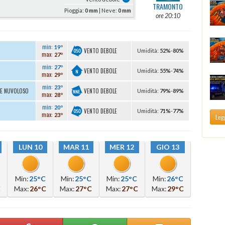
TRAMONTO
Pioggia:
0 mm
| Neve:
0 mm
ore 20:10
min:
19º
VENTO DEBOLE
U
midità
:
52%
-
80%
max:
27º
min:
27º
VENTO DEBOLE
U
midità
:
55%
-
74%
max:
29º
min:
23º
VENTO DEBOLE
TE NUVOLOSO
U
midità
:
79%
-
89%
max:
28º
min:
20º
VENTO DEBOLE
U
midità
:
71%
-
77%
max:
23º
Legg
LUN 10
MAR 11
MER 12
GIO 13
Min:
25°C
Min:
25°C
Min:
25°C
Min:
26°C
C
Max:
26°C
Max:
27°C
Max:
27°C
Max:
29°C