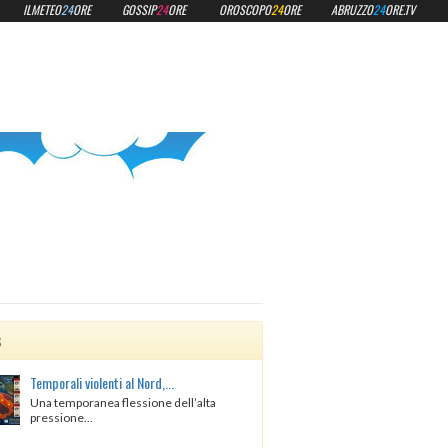
ILMETEO
24
ORE
GOSSIP
24
ORE
OROSCOPO
24
ORE
ABRUZZO
24
ORE.TV
s
Temporali violenti al Nord,...
Una temporanea flessione dell’alta
pressione...