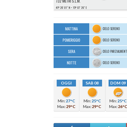
732 METRI S.L.M.
41º 26′ 01″ N
15º 07′ 26″ E
MATTINA
CIELO SERENO
POMERIGGIO
CIELO SERENO
SERA
CIELO PARZIALMEN
NOTTE
CIELO SERENO
OGGI
SAB 08
DOM 09
Min:
27°C
Min:
25°C
Min:
25°C
Max:
29°C
Max:
29°C
Max:
26°