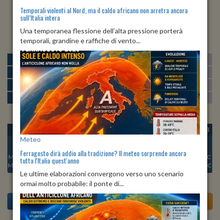
Temporali violenti al Nord, ma il caldo africano non arretra ancora
sull’Italia intera
ALBA
TRAMONTO
ore 06:25
ore 20:42
Una temporanea flessione dell’alta pressione porterà
temporali, grandine e raffiche di vento...
MATTINA
min:
max:
18º
23º
U
:
65%
-
92%
POMERIGGIO
min:
max:
24º
29º
U
:
52%
-
68%
SERA
min:
max:
24º
30º
U
:
76%
-
84%
NOTTE
min:
max:
19º
22º
U
:
85%
-
93%
OGGI
SAB 08
DOM 09
LUN 10
MAR 11
MER 12
GIO 13
Meteo
Ferragosto dirà addio alla tradizione? Il meteo sorprende ancora
Min:
20°C
Min:
22°C
Min:
22°C
Min:
24°C
Min:
23°C
Min:
20°C
Min:
21°C
tutta l'Italia quest'anno
Max:
28°C
Max:
27°C
Max:
28°C
Max:
30°C
Max:
30°C
Max:
28°C
Max:
27°C
Le ultime elaborazioni convergono verso uno scenario
ormai molto probabile: il ponte di...