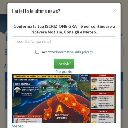
×
Hai letto le ultime news?
i
Conferma la tua ISCRIZIONE GRATIS per continuare a
ricevere Notizie, Consigli e Meteo.
Toggle navigation
Accetto
l'informativa sulla privacy
Iscriviti
ALBARETTO DELLA TORRE
•
previsioni meteo
tra 3 giorni
No grazie
lunedì, 10 agosto 2026
ALBARETTO DELLA TORRE
PROVINCIA DI:
CUNEO
672 METRI S.L.M.
Min:
24°
| Max:
30°
44º 35′ 50″ N
8º 03′ 57″ E
Umidità
76%
-
84%
vento debole
Pioggia:
0 mm
| Neve:
0 mm
Meteo