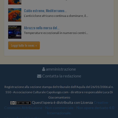
Caldo estremo, Mediterraneo...
L’anticiclone africano continua a dominare, il...
Abruzzo nella morsa del...
Temperature eccezionali in numerosi centri...
Leggi tutte le news »
amministrazione
Contatta la redazione
Registrazione alla sezione stampa del tribunale dell'Aquila del 26/01/2006 al n.
550 - Associazione Culturale Capoluogo.com - direttore responsabile Luca Di
Giacomantonio
Quest'opera è distribuita con Licenza
Creative
Commons Attribuzione - Non commerciale - Non opere derivate 4.0
Internazionale.