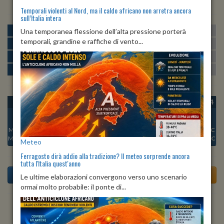
Temporali violenti al Nord, ma il caldo africano non arretra ancora
sull’Italia intera
MATTINA
min:
max:
Una temporanea flessione dell’alta pressione porterà
19º
25º
U
:
69%
-
99%
temporali, grandine e raffiche di vento...
POMERIGGIO
min:
max:
25º
27º
U
:
61%
-
67%
SERA
min:
max:
23º
29º
U
:
65%
-
86%
NOTTE
min:
max:
19º
21º
U
:
93%
-
98%
OGGI
DOM 09
LUN 10
MAR 11
MER 12
GIO 13
VEN 14
Min:
20°C
Min:
19°C
Min:
20°C
Min:
21°C
Min:
21°C
Min:
19°C
Min:
19°C
Max:
22°C
Max:
21°C
Max:
22°C
Max:
23°C
Max:
23°C
Max:
21°C
Max:
21°C
Meteo
Ferragosto dirà addio alla tradizione? Il meteo sorprende ancora
tutta l'Italia quest'anno
Le ultime elaborazioni convergono verso uno scenario
ormai molto probabile: il ponte di...
Previsioni del Tempo a Albareto di domani