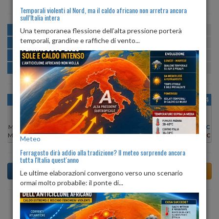
Temporali violenti al Nord, ma il caldo africano non arretra ancora
sull’Italia intera
MATTINA
min:
max:
Una temporanea flessione dell’alta pressione porterà
16º
23º
U
:
69%
-
100%
temporali, grandine e raffiche di vento...
POMERIGGIO
min:
max:
24º
26º
U
:
57%
-
71%
SERA
min:
max:
18º
27º
U
:
79%
-
89%
NOTTE
min:
max:
15º
17º
U
:
90%
-
100%
OGGI
DOM 09
LUN 10
MAR 11
MER 12
GIO 13
VEN 14
Min:
26°C
Min:
25°C
Min:
24°C
Min:
24°C
Min:
24°C
Min:
25°C
Min:
24°C
Max:
28°C
Max:
28°C
Max:
27°C
Max:
26°C
Max:
28°C
Max:
27°C
Max:
28°C
Meteo
Ferragosto dirà addio alla tradizione? Il meteo sorprende ancora
tutta l'Italia quest'anno
Le ultime elaborazioni convergono verso uno scenario
ormai molto probabile: il ponte di...
Previsioni del Tempo a Albano di Lucania tra 3 giorni