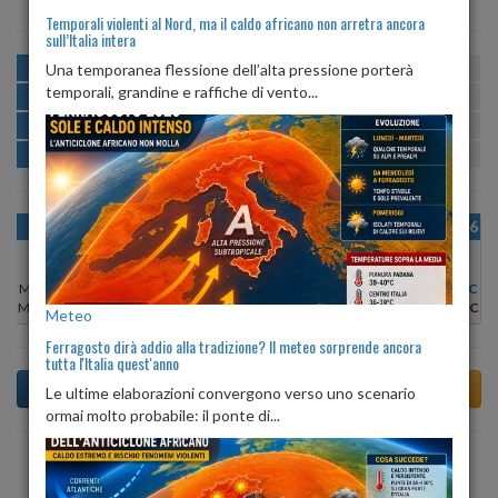
Temporali violenti al Nord, ma il caldo africano non arretra ancora
sull’Italia intera
MATTINA
min:
max:
Una temporanea flessione dell’alta pressione porterà
21º
29º
U
:
38%
-
76%
temporali, grandine e raffiche di vento...
POMERIGGIO
min:
max:
30º
31º
U
:
34%
-
42%
SERA
min:
max:
25º
32º
U
:
65%
-
78%
NOTTE
min:
max:
22º
24º
U
:
76%
-
78%
OGGI
MAR 11
MER 12
GIO 13
VEN 14
SAB 15
DOM 16
Min:
30°C
Min:
30°C
Min:
30°C
Min:
29°C
Min:
29°C
Min:
27°C
Min:
28°C
Max:
32°C
Max:
31°C
Max:
31°C
Max:
30°C
Max:
29°C
Max:
30°C
Max:
29°C
Meteo
Ferragosto dirà addio alla tradizione? Il meteo sorprende ancora
tutta l'Italia quest'anno
Le ultime elaborazioni convergono verso uno scenario
ormai molto probabile: il ponte di...
Previsioni del Tempo a Albano Laziale di dopodomani