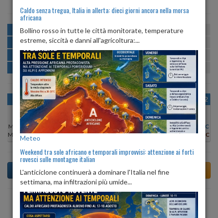
Caldo senza tregua, Italia in allerta: dieci giorni ancora nella morsa
africana
MATTINA
min:
max:
Bollino rosso in tutte le città monitorate, temperature
21º
31º
U
:
46%
-
85%
estreme, siccità e danni all'agricoltura:...
POMERIGGIO
min:
max:
31º
32º
U
:
42%
-
68%
SERA
min:
max:
25º
31º
U
:
73%
-
77%
NOTTE
min:
max:
22º
25º
U
:
79%
-
84%
OGGI
VEN 07
SAB 08
DOM 09
LUN 10
MAR 11
MER 12
Min:
31°C
Min:
31°C
Min:
32°C
Min:
31°C
Min:
31°C
Min:
31°C
Min:
32°C
Max:
32°C
Max:
32°C
Max:
33°C
Max:
33°C
Max:
33°C
Max:
32°C
Max:
33°C
Meteo
Weekend tra sole africano e temporali improvvisi: attenzione ai forti
rovesci sulle montagne italian
L'anticiclone continuerà a dominare l'Italia nel fine
settimana, ma infiltrazioni più umide...
Previsioni del Tempo a Albanella di domani