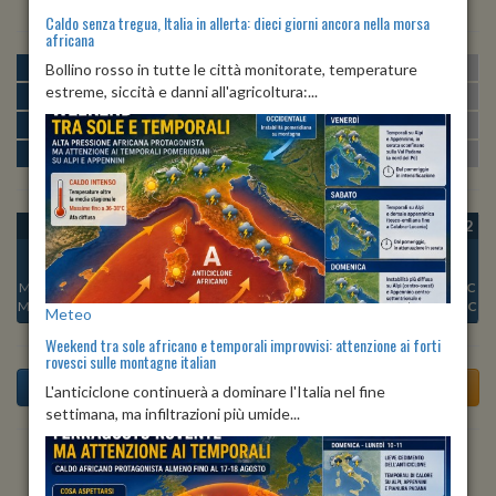
Caldo senza tregua, Italia in allerta: dieci giorni ancora nella morsa
africana
MATTINA
min:
max:
Bollino rosso in tutte le città monitorate, temperature
20º
29º
U
:
43%
-
64%
estreme, siccità e danni all'agricoltura:...
POMERIGGIO
min:
max:
29º
31º
U
:
34%
-
47%
SERA
min:
max:
23º
30º
U
:
61%
-
73%
NOTTE
min:
max:
21º
23º
U
:
65%
-
73%
OGGI
VEN 07
SAB 08
DOM 09
LUN 10
MAR 11
MER 12
Min:
23°C
Min:
23°C
Min:
23°C
Min:
23°C
Min:
23°C
Min:
23°C
Min:
23°C
Max:
30°C
Max:
29°C
Max:
30°C
Max:
30°C
Max:
31°C
Max:
31°C
Max:
31°C
Meteo
Weekend tra sole africano e temporali improvvisi: attenzione ai forti
rovesci sulle montagne italian
L'anticiclone continuerà a dominare l'Italia nel fine
settimana, ma infiltrazioni più umide...
Previsioni del Tempo a Alatri di oggi