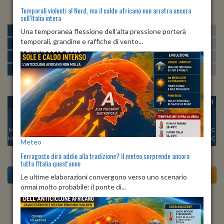
Temporali violenti al Nord, ma il caldo africano non arretra ancora
sull’Italia intera
MATTINA
min:
max:
Una temporanea flessione dell’alta pressione porterà
21º
28º
U
:
51%
-
81%
temporali, grandine e raffiche di vento...
POMERIGGIO
min:
max:
29º
31º
U
:
56%
-
79%
SERA
min:
max:
23º
29º
U
:
80%
-
86%
NOTTE
min:
max:
21º
23º
U
:
80%
-
86%
OGGI
DOM 09
LUN 10
MAR 11
MER 12
GIO 13
VEN 14
Min:
22°C
Min:
22°C
Min:
22°C
Min:
20°C
Min:
21°C
Min:
21°C
Min:
21°C
Max:
24°C
Max:
25°C
Max:
23°C
Max:
23°C
Max:
23°C
Max:
23°C
Max:
23°C
Meteo
Ferragosto dirà addio alla tradizione? Il meteo sorprende ancora
tutta l'Italia quest'anno
Le ultime elaborazioni convergono verso uno scenario
ormai molto probabile: il ponte di...
Previsioni del Tempo a Alanno tra 5 giorni