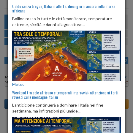
Caldo senza tregua, Italia in allerta: dieci giorni ancora nella morsa
africana
MATTINA
min:
max:
Bollino rosso in tutte le città monitorate, temperature
16º
22º
U
:
57%
-
86%
estreme, siccità e danni all'agricoltura:...
POMERIGGIO
min:
max:
23º
25º
U
:
50%
-
55%
SERA
min:
max:
19º
25º
U
:
64%
-
85%
NOTTE
min:
max:
17º
19º
U
:
85%
-
86%
OGGI
VEN 07
SAB 08
DOM 09
LUN 10
MAR 11
MER 12
Min:
23°C
Min:
22°C
Min:
21°C
Min:
22°C
Min:
23°C
Min:
23°C
Min:
23°C
Max:
23°C
Max:
23°C
Max:
23°C
Max:
23°C
Max:
25°C
Max:
24°C
Max:
25°C
Meteo
Weekend tra sole africano e temporali improvvisi: attenzione ai forti
rovesci sulle montagne italian
L'anticiclone continuerà a dominare l'Italia nel fine
settimana, ma infiltrazioni più umide...
Previsioni del Tempo a Ala di Stura tra 6 giorni