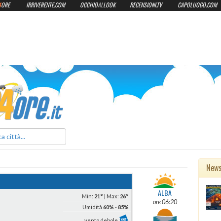
4
ORE
IRRIVERENTE.COM
OCCHIO
AL
LOOK
RECENSIONI.TV
CAPOLUOGO.COM
ilmeteo24ore.it
New
ALBA
Min:
21°
| Max:
26°
ore 06:20
Umidità
60%
-
85%
vento debole