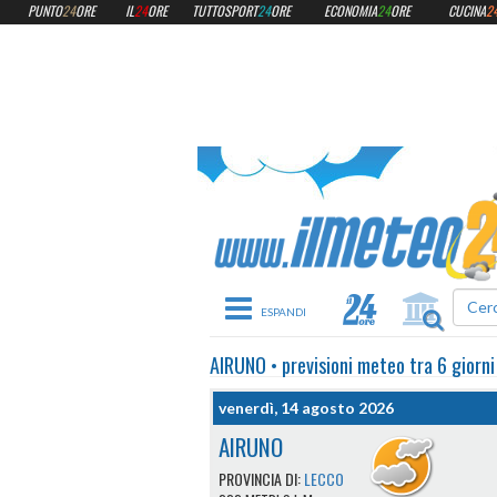
PUNTO
24
ORE
IL
24
ORE
TUTTOSPORT
24
ORE
ECONOMIA
24
ORE
CUCINA
2
Toggle navigation
AIRUNO
•
previsioni meteo
tra 6 giorni
venerdì, 14 agosto 2026
AIRUNO
PROVINCIA DI:
LECCO