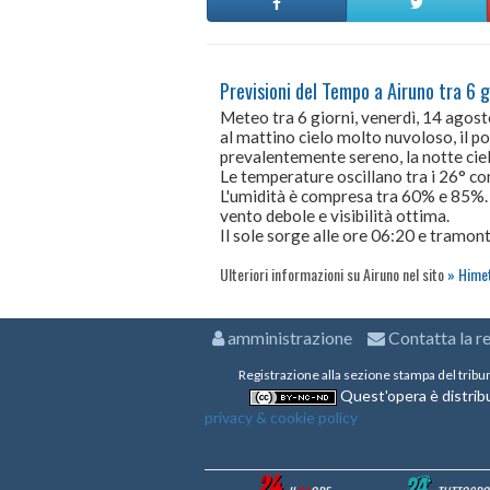
Previsioni del Tempo a Airuno tra 6 g
Meteo tra 6 giorni, venerdì, 14 agos
al mattino cielo molto nuvoloso, il p
prevalentemente sereno, la notte cie
Le temperature oscillano tra i 26° 
L'umidità è compresa tra 60% e 85%.
vento debole e visibilità ottima.
Il sole sorge alle ore 06:20 e tramont
Ulteriori informazioni su Airuno nel sito
Himet
amministrazione
Contatta la r
Registrazione alla sezione stampa del tribu
Quest'opera è distribu
privacy & cookie policy