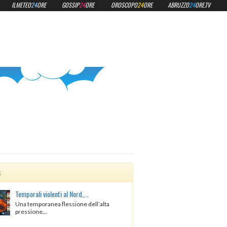
ILMETEO
24
ORE
GOSSIP
24
ORE
OROSCOPO
24
ORE
ABRUZZO
24
ORE.TV
s
Temporali violenti al Nord,...
Una temporanea flessione dell’alta
pressione...