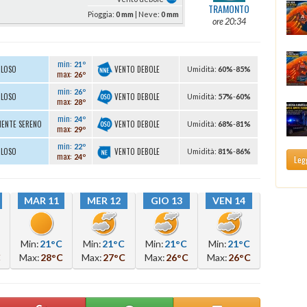
TRAMONTO
Pioggia:
0 mm
| Neve:
0 mm
ore 20:34
min:
21º
VENTO DEBOLE
OLOSO
U
midità
:
60%
-
85%
max:
26º
min:
26º
VENTO DEBOLE
OLOSO
U
midità
:
57%
-
60%
max:
28º
min:
24º
VENTO DEBOLE
MENTE SERENO
U
midità
:
68%
-
81%
max:
29º
min:
22º
VENTO DEBOLE
OLOSO
U
midità
:
81%
-
86%
max:
24º
Legg
MAR 11
MER 12
GIO 13
VEN 14
Min:
21°C
Min:
21°C
Min:
21°C
Min:
21°C
C
Max:
28°C
Max:
27°C
Max:
26°C
Max:
26°C