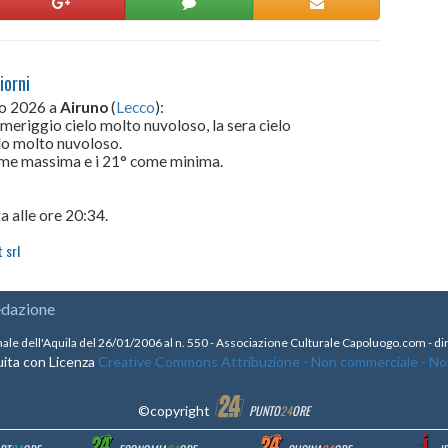
iorni
to 2026 a
Airuno
(
Lecco
):
omeriggio cielo molto nuvoloso, la sera cielo
lo molto nuvoloso.
come massima e i 21° come minima.
a alle ore 20:34.
 srl
edazione
nale dell'Aquila del 26/01/2006 al n. 550 - Associazione Culturale Capoluogo.com - 
ita con Licenza
Creative Commons Attribuzione - Non commerciale - Non 
©copyright
PUNTO
24
ORE