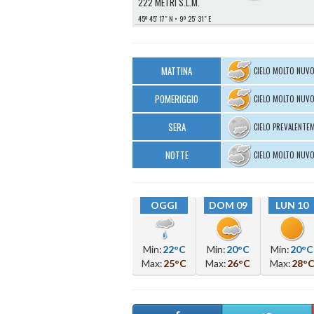
222 METRI S.L.M.
45º 45′ 17″ N
9º 25′ 31″ E
MATTINA
CIELO MOLTO NUV
POMERIGGIO
CIELO MOLTO NUV
SERA
CIELO PREVALENTE
NOTTE
CIELO MOLTO NUV
OGGI
DOM 09
LUN 10
Min:
22°C
Min:
20°C
Min:
20°C
Max:
25°C
Max:
26°C
Max:
28°