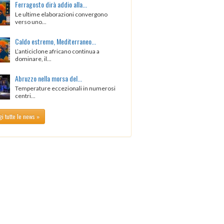
Ferragosto dirà addio alla...
Le ultime elaborazioni convergono
verso uno...
Caldo estremo, Mediterraneo...
L’anticiclone africano continua a
dominare, il...
Abruzzo nella morsa del...
Temperature eccezionali in numerosi
centri...
i tutte le news »