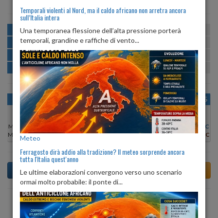
Temporali violenti al Nord, ma il caldo africano non arretra ancora
sull’Italia intera
MATTINA
min:
max:
Una temporanea flessione dell’alta pressione porterà
23º
30º
U
:
48%
-
88%
temporali, grandine e raffiche di vento...
POMERIGGIO
min:
max:
30º
31º
U
:
42%
-
45%
SERA
min:
max:
26º
32º
U
:
61%
-
74%
NOTTE
min:
max:
23º
26º
U
:
84%
-
88%
OGGI
LUN 10
MAR 11
MER 12
GIO 13
VEN 14
SAB 15
Min:
19°C
Min:
21°C
Min:
23°C
Min:
23°C
Min:
21°C
Min:
20°C
Min:
20°C
Max:
27°C
Max:
28°C
Max:
30°C
Max:
30°C
Max:
28°C
Max:
28°C
Max:
27°C
Meteo
Ferragosto dirà addio alla tradizione? Il meteo sorprende ancora
tutta l'Italia quest'anno
Le ultime elaborazioni convergono verso uno scenario
ormai molto probabile: il ponte di...
Previsioni del Tempo a Aiello del Friuli tra 3 giorni